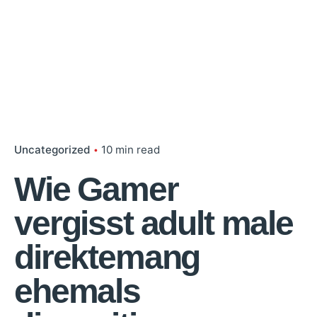
Uncategorized
10 min read
Wie Gamer
vergisst adult male
direktemang
ehemals