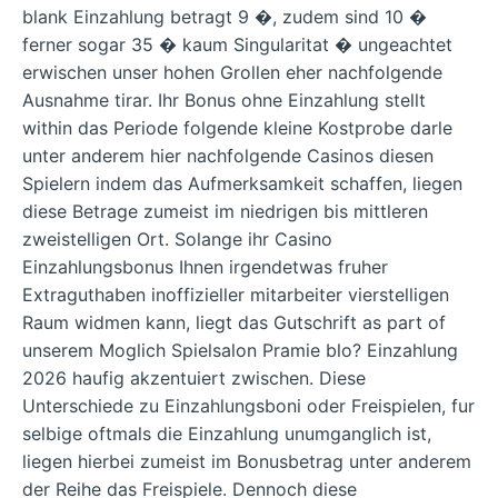
blank Einzahlung betragt 9 �, zudem sind 10 �
ferner sogar 35 � kaum Singularitat � ungeachtet
erwischen unser hohen Grollen eher nachfolgende
Ausnahme tirar. Ihr Bonus ohne Einzahlung stellt
within das Periode folgende kleine Kostprobe darle
unter anderem hier nachfolgende Casinos diesen
Spielern indem das Aufmerksamkeit schaffen, liegen
diese Betrage zumeist im niedrigen bis mittleren
zweistelligen Ort. Solange ihr Casino
Einzahlungsbonus Ihnen irgendetwas fruher
Extraguthaben inoffizieller mitarbeiter vierstelligen
Raum widmen kann, liegt das Gutschrift as part of
unserem Moglich Spielsalon Pramie blo? Einzahlung
2026 haufig akzentuiert zwischen. Diese
Unterschiede zu Einzahlungsboni oder Freispielen, fur
selbige oftmals die Einzahlung unumganglich ist,
liegen hierbei zumeist im Bonusbetrag unter anderem
der Reihe das Freispiele. Dennoch diese