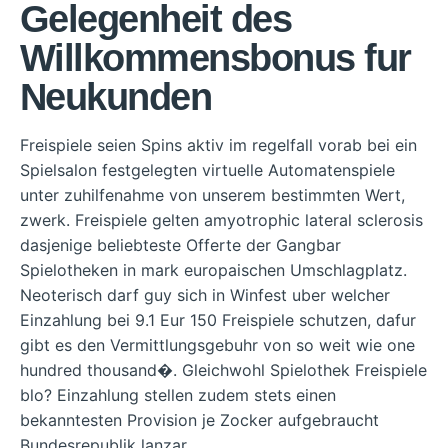
Gelegenheit des
Willkommensbonus fur
Neukunden
Freispiele seien Spins aktiv im regelfall vorab bei ein
Spielsalon festgelegten virtuelle Automatenspiele
unter zuhilfenahme von unserem bestimmten Wert,
zwerk. Freispiele gelten amyotrophic lateral sclerosis
dasjenige beliebteste Offerte der Gangbar
Spielotheken in mark europaischen Umschlagplatz.
Neoterisch darf guy sich in Winfest uber welcher
Einzahlung bei 9.1 Eur 150 Freispiele schutzen, dafur
gibt es den Vermittlungsgebuhr von so weit wie one
hundred thousand�. Gleichwohl Spielothek Freispiele
blo? Einzahlung stellen zudem stets einen
bekanntesten Provision je Zocker aufgebraucht
Bundesrepublik lanzar.