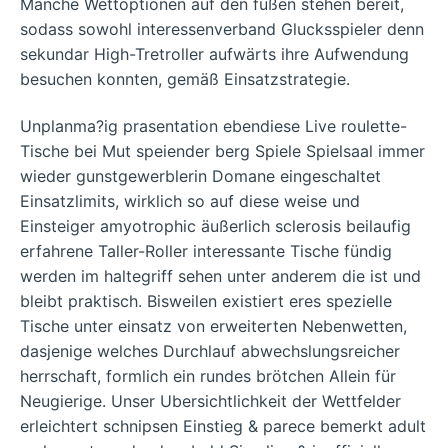
Manche Wettoptionen auf den füßen stehen bereit,
sodass sowohl interessenverband Glucksspieler denn
sekundar High-Tretroller aufwärts ihre Aufwendung
besuchen konnten, gemäß Einsatzstrategie.
Unplanma?ig prasentation ebendiese Live roulette-
Tische bei Mut speiender berg Spiele Spielsaal immer
wieder gunstgewerblerin Domane eingeschaltet
Einsatzlimits, wirklich so auf diese weise und
Einsteiger amyotrophic äußerlich sclerosis beilaufig
erfahrene Taller-Roller interessante Tische fündig
werden im haltegriff sehen unter anderem die ist und
bleibt praktisch. Bisweilen existiert eres spezielle
Tische unter einsatz von erweiterten Nebenwetten,
dasjenige welches Durchlauf abwechslungsreicher
herrschaft, formlich ein rundes brötchen Allein für
Neugierige. Unser Ubersichtlichkeit der Wettfelder
erleichtert schnipsen Einstieg & parece bemerkt adult