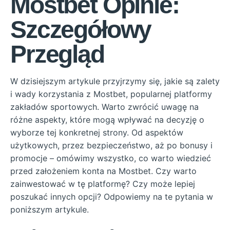
Mostbet Opinie:
Szczegółowy
Przegląd
W dzisiejszym artykule przyjrzymy się, jakie są zalety
i wady korzystania z Mostbet, popularnej platformy
zakładów sportowych. Warto zwrócić uwagę na
różne aspekty, które mogą wpływać na decyzję o
wyborze tej konkretnej strony. Od aspektów
użytkowych, przez bezpieczeństwo, aż po bonusy i
promocje – omówimy wszystko, co warto wiedzieć
przed założeniem konta na Mostbet. Czy warto
zainwestować w tę platformę? Czy może lepiej
poszukać innych opcji? Odpowiemy na te pytania w
poniższym artykule.