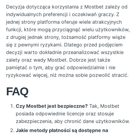
Decyzja dotycząca korzystania z Mostbet zależy od
indywidualnych preferencji i oczekiwań graczy. Z
jednej strony platforma oferuje wiele atrakcyjnych
funkcji, które mogą przyciągnąć wielu użytkowników,
z drugiej jednak strony, tożsamość platformy wiąże
się z pewnymi ryzykami. Dlatego przed podjęciem
decyzji warto dokładnie przeanalizować wszystkie
zalety oraz wady Mostbet. Dobrze jest także
pamiętać o tym, aby grać odpowiedzialnie i nie
ryzykować więcej, niż można sobie pozwolić stracić.
FAQ
Czy Mostbet jest bezpieczne?
Tak, Mostbet
posiada odpowiednie licencje oraz stosuje
zabezpieczenia, aby chronić dane użytkowników.
Jakie metody płatności są dostępne na