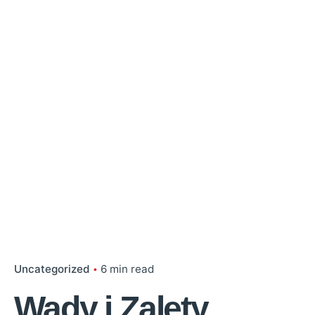
Uncategorized
6 min read
Wady i Zalety