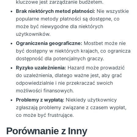
kluczowe jest zarządzanie budżetem.
Brak niektórych metod płatności:
Nie wszystkie
popularne metody płatności są dostępne, co
może być niewygodne dla niektórych
użytkowników.
Ograniczenia geograficzne:
Mostbet może nie
być dostępny w niektórych krajach, co ogranicza
dostępność dla potencjalnych graczy.
Ryzyko uzależnienia:
Hazard może prowadzić
do uzależnienia, dlatego ważne jest, aby grać
odpowiedzialnie i nie przekraczać swoich
możliwości finansowych.
Problemy z wypłatą:
Niekiedy użytkownicy
zgłaszają problemy związane z czasem wypłat,
co może być frustrujące.
Porównanie z Inny