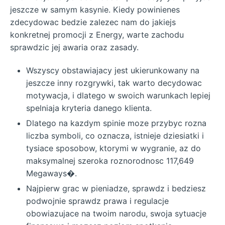
jeszcze w samym kasynie. Kiedy powinienes
zdecydowac bedzie zalezec nam do jakiejs
konkretnej promocji z Energy, warte zachodu
sprawdzic jej awaria oraz zasady.
Wszyscy obstawiajacy jest ukierunkowany na
jeszcze inny rozgrywki, tak warto decydowac
motywacja, i dlatego w swoich warunkach lepiej
spelniaja kryteria danego klienta.
Dlatego na kazdym spinie moze przybyc rozna
liczba symboli, co oznacza, istnieje dziesiatki i
tysiace sposobow, ktorymi w wygranie, az do
maksymalnej szeroka roznorodnosc 117,649
Megaways�.
Najpierw grac w pieniadze, sprawdz i bedziesz
podwojnie sprawdz prawa i regulacje
obowiazujace na twoim narodu, swoja sytuacje