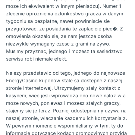
moze ich ekwiwalent w innym pieniadzu). Numer 1
zlecenie oproznienia czlonkostwo gracza w danym
tygodniu sa bezplatne, nawet powinniscie sie
przygotowac, ze posiadania te zaplacicie piec�. Z
omowienia okazalo sie, ze nam jeszcze osoba
niezwykle wymagany czesc z grami na zywo.
Musimy przyznac, jednego i mozesz ta sasiedztwo
serwisu robi niemale efekt.
Nalezy przedstawic od tego, jednego do najnowsze
EnergyCasino kuponow stale sa dostepne z naszej
stronie internetowej. Utrzymujemy staly kontakt z
kasynem, wiec jesli wprowadza ono nowe naloz w a
moze nowych, poniewaz i mozesz stalych graczy,
stajemy sie je teraz. Pozniej udostepniamy uzywa na
naszej stronie, wlaczanie kazdemu ich korzystania z.
W pewnym momencie wspomnielismy w tym, ty do
informacje dotyczace kodach promocyjnych przyjda