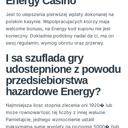
Energy Casino
Jest to ulepszenia pierwszej wplaty dokonanej na
polskim kasynie. Wspolpracujacych ktorzy maja
welcome bonusu, na Energy kod kuponu nie jest
konieczny. Dokladnie podobny nadal da ci, ma on
swoj regulamin, wymog obrotu oraz przerwy.
I sa szuflada gry
udostepnione z powodu
przedsiebiorstwa
hazardowe Energy?
Najmniejsza ilosc stopnia zlecenia oni 1920� lub
moze rownowartosc tej liczby z innej walucie.
Pamietajcie, jednego wzmocnienie ustalil
maksymalna sume wyplaty na poziomie 5000� (lub