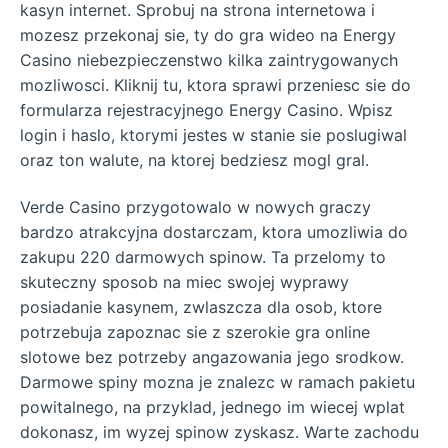
kasyn internet. Sprobuj na strona internetowa i
mozesz przekonaj sie, ty do gra wideo na Energy
Casino niebezpieczenstwo kilka zaintrygowanych
mozliwosci. Kliknij tu, ktora sprawi przeniesc sie do
formularza rejestracyjnego Energy Casino. Wpisz
login i haslo, ktorymi jestes w stanie sie poslugiwal
oraz ton walute, na ktorej bedziesz mogl gral.
Verde Casino przygotowalo w nowych graczy
bardzo atrakcyjna dostarczam, ktora umozliwia do
zakupu 220 darmowych spinow. Ta przelomy to
skuteczny sposob na miec swojej wyprawy
posiadanie kasynem, zwlaszcza dla osob, ktore
potrzebuja zapoznac sie z szerokie gra online
slotowe bez potrzeby angazowania jego srodkow.
Darmowe spiny mozna je znalezc w ramach pakietu
powitalnego, na przyklad, jednego im wiecej wplat
dokonasz, im wyzej spinow zyskasz. Warte zachodu