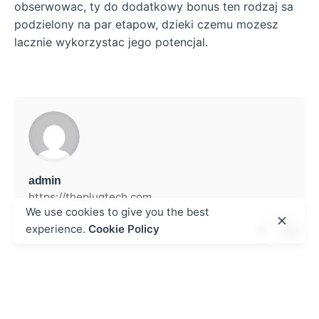
obserwowac, ty do dodatkowy bonus ten rodzaj sa
podzielony na par etapow, dzieki czemu mozesz
lacznie wykorzystac jego potencjal.
admin
https://theplugtech.com
We use cookies to give you the best
experience.
Cookie Policy
Next Post
Ludzie kupon trzeba miec minimum okolo