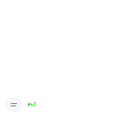
Skip
to
content