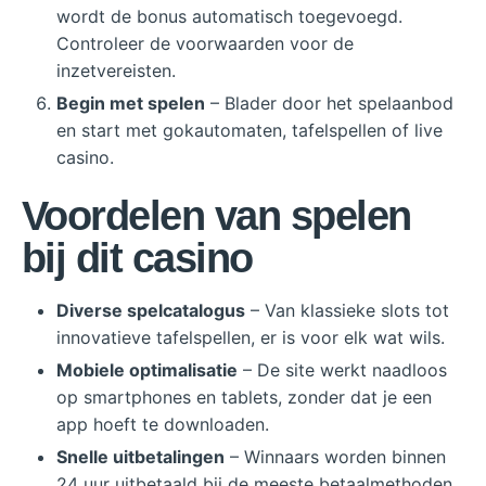
wordt de bonus automatisch toegevoegd.
Controleer de voorwaarden voor de
inzetvereisten.
Begin met spelen
– Blader door het spelaanbod
en start met gokautomaten, tafelspellen of live
casino.
Voordelen van spelen
bij dit casino
Diverse spelcatalogus
– Van klassieke slots tot
innovatieve tafelspellen, er is voor elk wat wils.
Mobiele optimalisatie
– De site werkt naadloos
op smartphones en tablets, zonder dat je een
app hoeft te downloaden.
Snelle uitbetalingen
– Winnaars worden binnen
24 uur uitbetaald bij de meeste betaalmethoden.