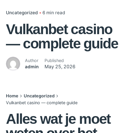
Uncategorized
6 min read
Vulkanbet casino
— complete guide
Author
Published
admin
May 25, 2026
Home
Uncategorized
Vulkanbet casino — complete guide
Alles wat je moet