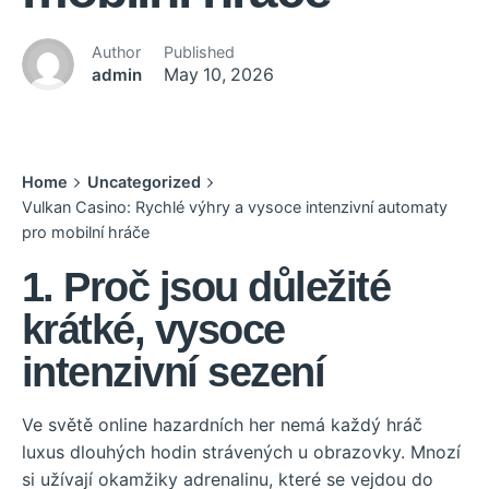
Author
Published
admin
May 10, 2026
Home
Uncategorized
Vulkan Casino: Rychlé výhry a vysoce intenzivní automaty
pro mobilní hráče
1. Proč jsou důležité
krátké, vysoce
intenzivní sezení
Ve světě online hazardních her nemá každý hráč
luxus dlouhých hodin strávených u obrazovky. Mnozí
si užívají okamžiky adrenalinu, které se vejdou do