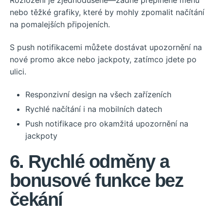
Rozložení je zjednodušené—žádné přeplněné menu
nebo těžké grafiky, které by mohly zpomalit načítání
na pomalejších připojeních.
S push notifikacemi můžete dostávat upozornění na
nové promo akce nebo jackpoty, zatímco jdete po
ulici.
Responzivní design na všech zařízeních
Rychlé načítání i na mobilních datech
Push notifikace pro okamžitá upozornění na
jackpoty
6. Rychlé odměny a
bonusové funkce bez
čekání