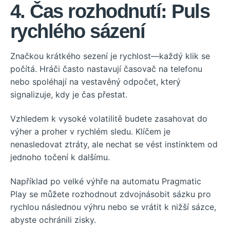
4. Čas rozhodnutí: Puls
rychlého sázení
Značkou krátkého sezení je rychlost—každý klik se
počítá. Hráči často nastavují časovač na telefonu
nebo spoléhají na vestavěný odpočet, který
signalizuje, kdy je čas přestat.
Vzhledem k vysoké volatilitě budete zasahovat do
výher a proher v rychlém sledu. Klíčem je
nenasledovat ztráty, ale nechat se vést instinktem od
jednoho točení k dalšímu.
Například po velké výhře na automatu Pragmatic
Play se můžete rozhodnout zdvojnásobit sázku pro
rychlou následnou výhru nebo se vrátit k nižší sázce,
abyste ochránili zisky.