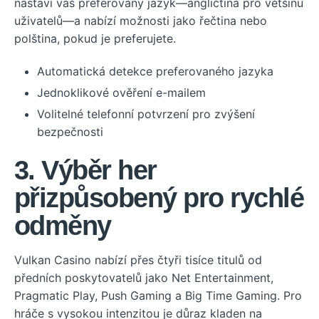
nastaví váš preferovaný jazyk—angličtina pro většinu
uživatelů—a nabízí možnosti jako řečtina nebo
polština, pokud je preferujete.
Automatická detekce preferovaného jazyka
Jednoklikové ověření e-mailem
Volitelné telefonní potvrzení pro zvýšení
bezpečnosti
3. Výběr her
přizpůsobený pro rychlé
odměny
Vulkan Casino nabízí přes čtyři tisíce titulů od
předních poskytovatelů jako Net Entertainment,
Pragmatic Play, Push Gaming a Big Time Gaming. Pro
hráče s vysokou intenzitou je důraz kladen na