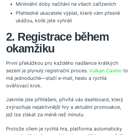
Minimální doby načítání na všech zařízeních
Přehledné ukazatele výplat, které vám přesně
ukážou, kolik jste vyhráli
2. Registrace během
okamžiku
První překážkou pro každého nadšence krátkých
sezení je plynulý registrační proces.
Vulkan Casino
to
má jednoduché—stačí e-mail, heslo a rychlá
ověřovací krok.
Jakmile jste přihlášeni, přivítá vás dashboard, který
zvýrazňuje nejaktivnější hry a aktuální promoakce,
jež lze získat za méně než minutu.
Protože cílem je rychlá hra, platforma automaticky