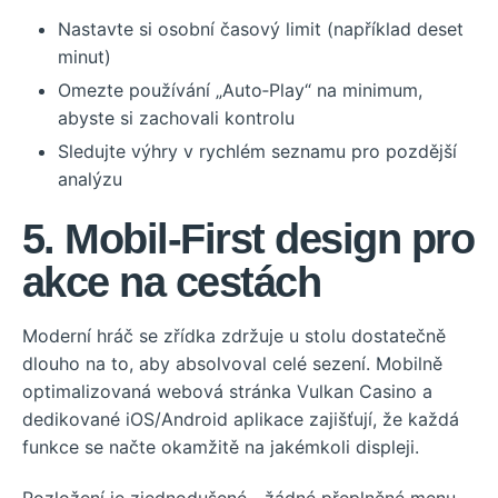
Nastavte si osobní časový limit (například deset
minut)
Omezte používání „Auto‑Play“ na minimum,
abyste si zachovali kontrolu
Sledujte výhry v rychlém seznamu pro pozdější
analýzu
5. Mobil‑First design pro
akce na cestách
Moderní hráč se zřídka zdržuje u stolu dostatečně
dlouho na to, aby absolvoval celé sezení. Mobilně
optimalizovaná webová stránka Vulkan Casino a
dedikované iOS/Android aplikace zajišťují, že každá
funkce se načte okamžitě na jakémkoli displeji.