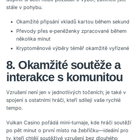
stále v pohybu.
Okamžité připsání vkladů kartou během sekund
Převody přes e‑peněženky zpracované během
několika minut
Kryptoměnové výběry téměř okamžitě vyřízené
8. Okamžité soutěže a
interakce s komunitou
Vzrušení není jen v jednotlivých točeních; je také v
spojení s ostatními hráči, kteří sdílejí vaše rychlé
tempo.
Vulkan Casino pořádá mini‑turnaje, kde hráči soutěží
po pět minut o první místo na žebříčku—ideální pro
ty, kteří chtějí soutěživé vzrušení bez dlouhého