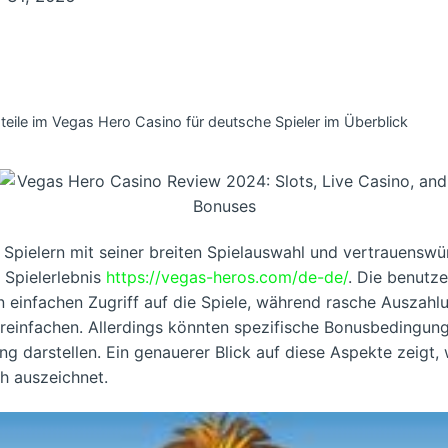
eile im Vegas Hero Casino für deutsche Spieler im Überblick
Spielern mit seiner breiten Spielauswahl und vertrauensw
 Spielerlebnis
https://vegas-heros.com/de-de/
. Die benutz
 einfachen Zugriff auf die Spiele, während rasche Auszahl
einfachen. Allerdings könnten spezifische Bonusbedingun
ng darstellen. Ein genauerer Blick auf diese Aspekte zeigt,
h auszeichnet.