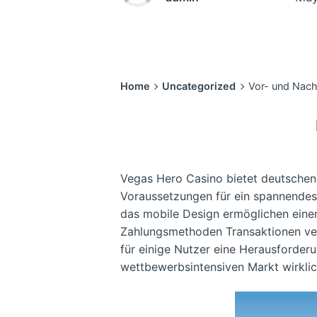
Home
Uncategorized
Vor- und Nacht
Vegas Hero Casino bietet deutschen 
Voraussetzungen für ein spannendes
das mobile Design ermöglichen einen
Zahlungsmethoden Transaktionen ver
für einige Nutzer eine Herausforderu
wettbewerbsintensiven Markt wirklic