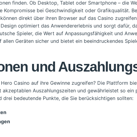
ktionen finden. Ob Desktop, Tablet oder Smartphone – die W
ne Kompromisse bei Geschwindigkeit oder Grafikqualität. B
 können direkt über ihren Browser auf das Casino zugreife
 Design optimiert das Anwendererlebnis und sorgt dafür, da
tsche Spieler, die Wert auf Anpassungsfähigkeit und Anwend
allen Geräten sicher und bietet ein beeindruckendes Spiele
onen und Auszahlung
Hero Casino auf ihre Gewinne zugreifen? Die Plattform biete
 akzeptablen Auszahlungszeiten und gewährleistet so ein 
d drei bedeutende Punkte, die Sie berücksichtigen sollten:
ten
ngen