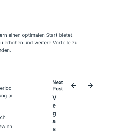
rn einen optimalen Start bietet.
u erhöhen und weitere Vorteile zu
nden.
Next
 verlockendes Willkommenspaket, das
Post
hlung aufzustocken und das
V
e
g
ch.
a
 Gewinnchancen sorgen – und das
s