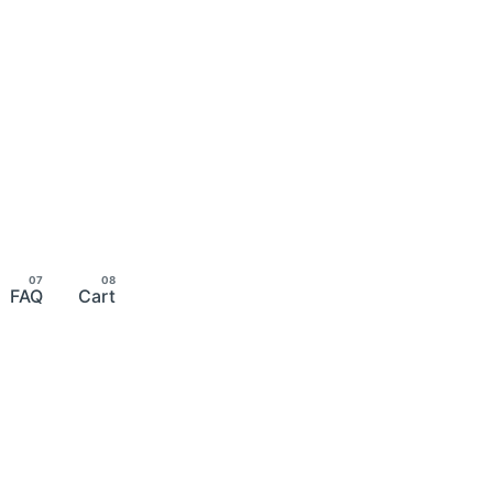
FAQ
Cart