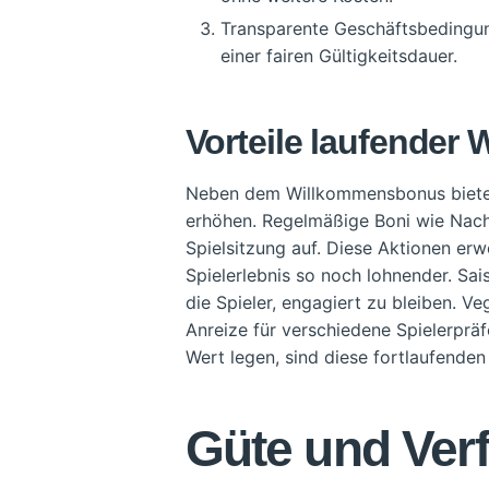
Transparente Geschäftsbedingun
einer fairen Gültigkeitsdauer.
Vorteile laufender
Neben dem Willkommensbonus bietet d
erhöhen. Regelmäßige Boni wie Nac
Spielsitzung auf. Diese Aktionen er
Spielerlebnis so noch lohnender. Sa
die Spieler, engagiert zu bleiben. 
Anreize für verschiedene Spielerprä
Wert legen, sind diese fortlaufende
Güte und Ver