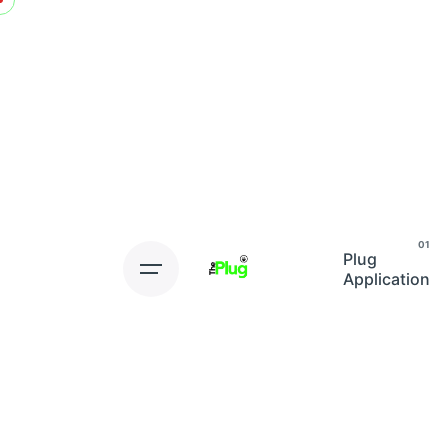
Skip
to
content
Plug
Application