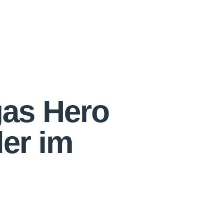
gas Hero
ler im