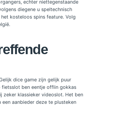
organgers, echter niettegenstaande
volgens diegene u speltechnisch
 het kosteloos spins feature. Volg
lgië.
reffende
elijk dice game zijn gelijk puur
fietsslot ben eentje offlin gokkas
 zeker klassieker videoslot. Het ben
en een aanbieder deze te plusteken