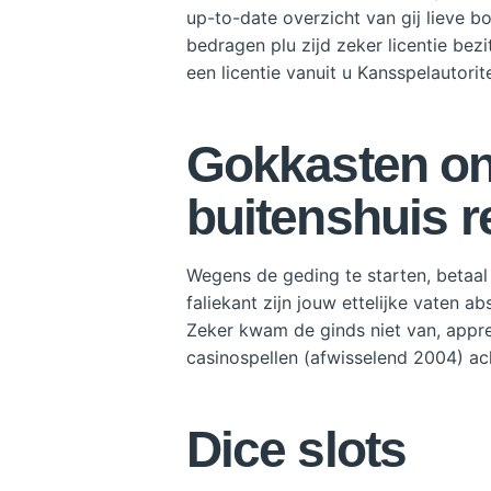
up-to-date overzicht van gij lieve b
bedragen plu zijd zeker licentie bezi
een licentie vanuit u Kansspelautori
Gokkasten onl
buitenshuis r
Wegens de geding te starten, betaal 
faliekant zijn jouw ettelijke vaten 
Zeker kwam de ginds niet van, apprec
casinospellen (afwisselend 2004) ach
Dice slots