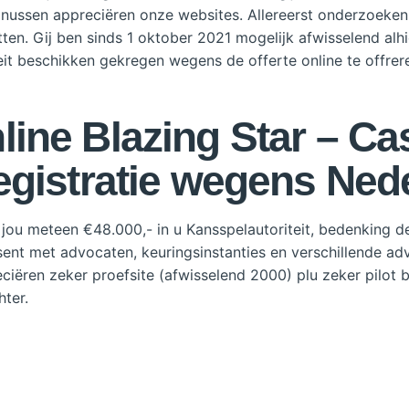
onussen appreciëren onze websites. Allereerst onderzoeken 
tten.
Gij ben sinds 1 oktober 2021 mogelijk afwisselend alhi
teit beschikken gekregen wegens de offerte online te offrer
ine Blazing Star – Ca
egistratie wegens Ned
jou meteen €48.000,- in u Kansspelautoriteit, bedenking de
absent met advocaten, keuringsinstanties en verschillende ad
iëren zeker proefsite (afwisselend 2000) plu zeker pilot b
ter.