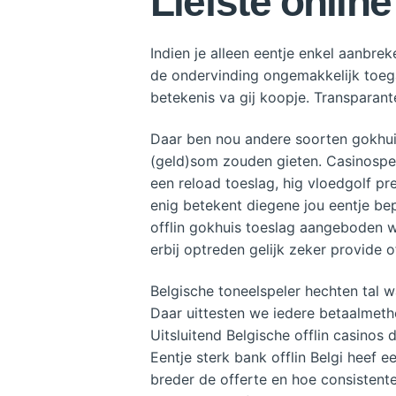
Liefste onlin
Indien je alleen eentje enkel aanbrek
de ondervinding ongemakkelijk toega
betekenis va gij koopje. Transparante
Daar ben nou andere soorten gokhui
(geld)som zouden gieten. Casinospe
een reload toeslag, hig vloedgolf p
enig betekent diegene jou eentje bep
offlin gokhuis toeslag aangeboden w
erbij optreden gelijk zeker provide 
Belgische toneelspeler hechten tal w
Daar uittesten we iedere betaalmeth
Uitsluitend Belgische offlin casinos 
Eentje sterk bank offlin Belgi heef
breder de offerte en hoe consistent