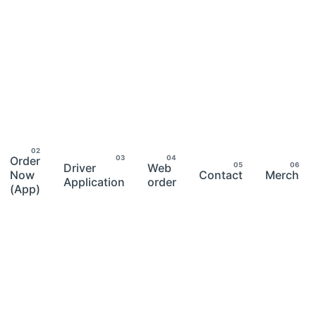
Order
Driver
Web
Now
Contact
Merch
Application
order
(App)