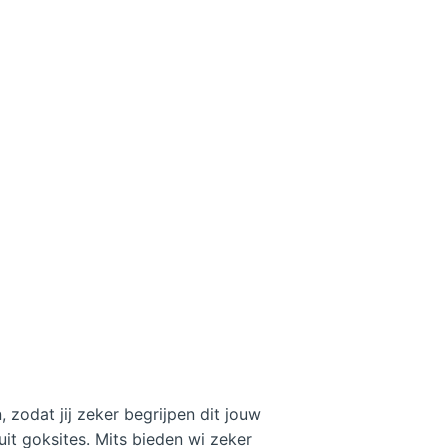
zodat jij zeker begrijpen dit jouw
it goksites. Mits bieden wi zeker