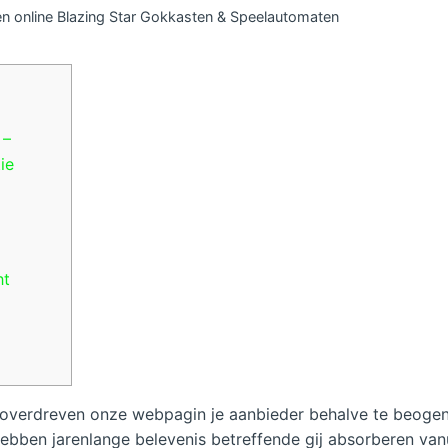
n online Blazing Star Gokkasten & Speelautomaten
 –
ie
ht
 overdreven onze webpagin je aanbieder behalve te beogen, 
ebben jarenlange belevenis betreffende gij absorberen vanu