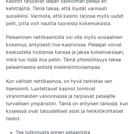
kasinot tarjoavat laajan valikoiman pelejä eri
kehittäjiltä. Tämä takaa, että löydät varmasti
suosikkisi. Varmista, että kasino tarjoaa myös uudet
pelit, jotta voit nauttia tuoreista kokemuksista.
Pelaaminen nettikasinoilla voi olla myös sosiaalinen
kokemus, erityisesti live-kasinoissa. Pelaajat voivat
keskustella toistensa kanssa ja jakaa kokemuksiaan,
mikä tuo lisää iloa peliin. Tämä yhteisöllisyys tekee
pelaamisesta entistä mielenkiintoisempaa.
Kun valitset nettikasinoa, on hyvä tarkistaa sen
lisensointi. Luotettavat kasinot toimivat
viranomaisten valvonnassa ja tarjoavat pelaajille
turvallisen ympäristön. Tämä on erityisen tärkeää, kun
kyseessä ovat taloudelliset asiat ja henkilökohtaiset
tiedot.
Tee tutkimusta ennen pelaamista