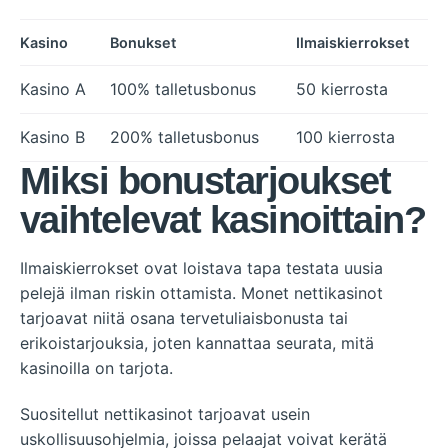
Kasino
Bonukset
Ilmaiskierrokset
Kasino A
100% talletusbonus
50 kierrosta
Kasino B
200% talletusbonus
100 kierrosta
Miksi bonustarjoukset
vaihtelevat kasinoittain?
Ilmaiskierrokset ovat loistava tapa testata uusia
pelejä ilman riskin ottamista. Monet nettikasinot
tarjoavat niitä osana tervetuliaisbonusta tai
erikoistarjouksia, joten kannattaa seurata, mitä
kasinoilla on tarjota.
Suositellut nettikasinot tarjoavat usein
uskollisuusohjelmia, joissa pelaajat voivat kerätä