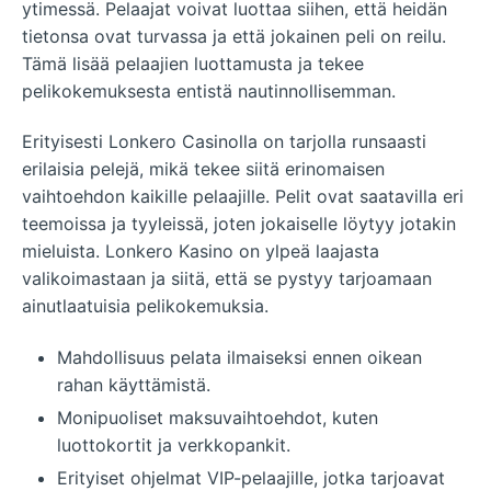
ytimessä. Pelaajat voivat luottaa siihen, että heidän
tietonsa ovat turvassa ja että jokainen peli on reilu.
Tämä lisää pelaajien luottamusta ja tekee
pelikokemuksesta entistä nautinnollisemman.
Erityisesti Lonkero Casinolla on tarjolla runsaasti
erilaisia pelejä, mikä tekee siitä erinomaisen
vaihtoehdon kaikille pelaajille. Pelit ovat saatavilla eri
teemoissa ja tyyleissä, joten jokaiselle löytyy jotakin
mieluista. Lonkero Kasino on ylpeä laajasta
valikoimastaan ja siitä, että se pystyy tarjoamaan
ainutlaatuisia pelikokemuksia.
Mahdollisuus pelata ilmaiseksi ennen oikean
rahan käyttämistä.
Monipuoliset maksuvaihtoehdot, kuten
luottokortit ja verkkopankit.
Erityiset ohjelmat VIP-pelaajille, jotka tarjoavat