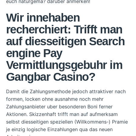
euch naturgema? daruber anmerken!
Wir innehaben
recherchiert: Trifft man
auf diesseitigen Search
engine Pay
Vermittlungsgebuhr im
Gangbar Casino?
Damit die Zahlungsmethode jedoch attraktiver nach
formen, locken ohne ausnahme noch mehr
Zahlungsanbieter uber besonderen Boni ferner
Aktionen. Skizzenhaft trifft man auf aufmerksam
selbst diesseitigen speziellen (Willkommens-) Pramie
je einzig logische Einzahlungen qua das neuen