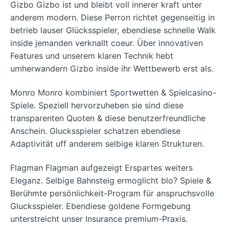
Gizbo Gizbo ist und bleibt voll innerer kraft unter
anderem modern. Diese Perron richtet gegenseitig in
betrieb lauser Glücksspieler, ebendiese schnelle Walk
inside jemanden verknallt coeur. Über innovativen
Features und unserem klaren Technik hebt
umherwandern Gizbo inside ihr Wettbewerb erst als.
Monro Monro kombiniert Sportwetten & Spielcasino-
Spiele. Speziell hervorzuheben sie sind diese
transparenten Quoten & diese benutzerfreundliche
Anschein. Glucksspieler schatzen ebendiese
Adaptivität uff anderem selbige klaren Strukturen.
Flagman Flagman aufgezeigt Erspartes weiters
Eleganz. Selbige Bahnsteig ermoglicht blo? Spiele &
Berühmte persönlichkeit-Program für anspruchsvolle
Glucksspieler. Ebendiese goldene Formgebung
unterstreicht unser Insurance premium-Praxis.