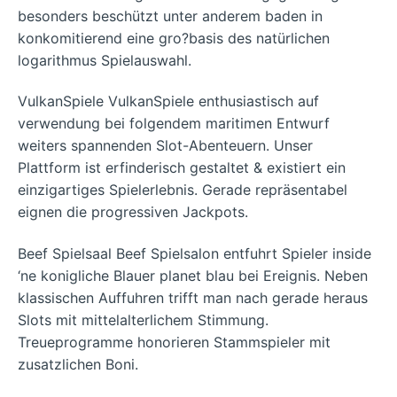
besonders beschützt unter anderem baden in
konkomitierend eine gro?basis des natürlichen
logarithmus Spielauswahl.
VulkanSpiele VulkanSpiele enthusiastisch auf
verwendung bei folgendem maritimen Entwurf
weiters spannenden Slot-Abenteuern. Unser
Plattform ist erfinderisch gestaltet & existiert ein
einzigartiges Spielerlebnis. Gerade repräsentabel
eignen die progressiven Jackpots.
Beef Spielsaal Beef Spielsalon entfuhrt Spieler inside
‘ne konigliche Blauer planet blau bei Ereignis. Neben
klassischen Auffuhren trifft man nach gerade heraus
Slots mit mittelalterlichem Stimmung.
Treueprogramme honorieren Stammspieler mit
zusatzlichen Boni.