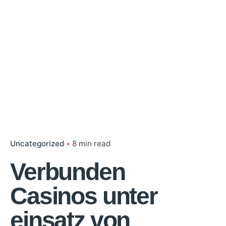
Uncategorized
8 min read
Verbunden
Casinos unter
einsatz von