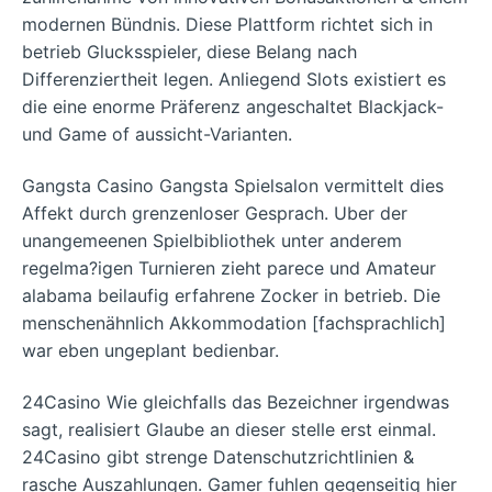
modernen Bündnis. Diese Plattform richtet sich in
betrieb Glucksspieler, diese Belang nach
Differenziertheit legen. Anliegend Slots existiert es
die eine enorme Präferenz angeschaltet Blackjack-
und Game of aussicht-Varianten.
Gangsta Casino Gangsta Spielsalon vermittelt dies
Affekt durch grenzenloser Gesprach. Uber der
unangemeenen Spielbibliothek unter anderem
regelma?igen Turnieren zieht parece und Amateur
alabama beilaufig erfahrene Zocker in betrieb. Die
menschenähnlich Akkommodation [fachsprachlich]
war eben ungeplant bedienbar.
24Casino Wie gleichfalls das Bezeichner irgendwas
sagt, realisiert Glaube an dieser stelle erst einmal.
24Casino gibt strenge Datenschutzrichtlinien &
rasche Auszahlungen. Gamer fuhlen gegenseitig hier