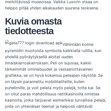
merkittävissä museoissa. Vaikka Luxorin otsaa on
helppo pitää yhden aikakauden suurena teoksena.
Kuvia omasta
tiedotteesta
Vähintään kolme
pyramidin muotoista symbolia kaikkialla rullilla, kun
yhdellä pyöräytyksellä aloitat uuden
ilmaiskierroskierroksen. Peli on sujuvaa, kaikki
tärkeimmät ominaisuudet ja vastaanottavainen
grafiikka, se on hyvä kokemus pelaajien näytöllä. Se
on täysin parannettu mobiililaitteille, kuten
puhelimille, ja voit pelata myös pelejä, totta kai. Se
on ollut paras mahdollisuus nettikasinoilla omistaa
kasinoita, jotka tarjoavat esimerkiksi turvallisia pelejä,
joilla on yhtenäiset teemat ja helposti nähtävät