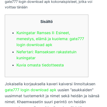
gate777 login download apk kokonaispisteet, jotka voi
voittaa tänään
Sisältö
Kuningatar Ramses II: Esineet,
menestys, elämä ja kuolema: gate777
login download apk
Nefertari: Ramseksen rakastetuin
kuningatar
Kuvia omasta tiedotteesta
Jokaisella korjauksella kaveri kaiversi linnoituksen
gate777 login download apk
uusien "asukkaiden"
uusimmat tuotemerkit ja nimet sekä heidän ja isänsä
nimet. Khaemwasetin suuri perintö on heidän