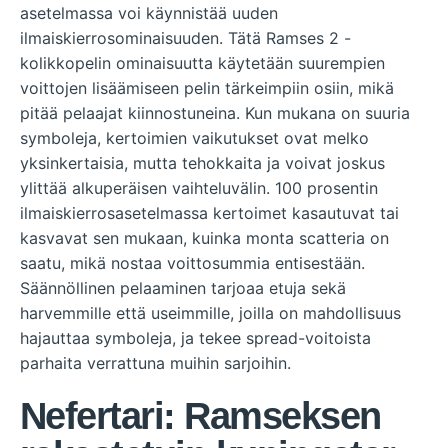
asetelmassa voi käynnistää uuden
ilmaiskierrosominaisuuden. Tätä Ramses 2 -
kolikkopelin ominaisuutta käytetään suurempien
voittojen lisäämiseen pelin tärkeimpiin osiin, mikä
pitää pelaajat kiinnostuneina. Kun mukana on suuria
symboleja, kertoimien vaikutukset ovat melko
yksinkertaisia, mutta tehokkaita ja voivat joskus
ylittää alkuperäisen vaihteluvälin. 100 prosentin
ilmaiskierrosasetelmassa kertoimet kasautuvat tai
kasvavat sen mukaan, kuinka monta scatteria on
saatu, mikä nostaa voittosummia entisestään.
Säännöllinen pelaaminen tarjoaa etuja sekä
harvemmille että useimmille, joilla on mahdollisuus
hajauttaa symboleja, ja tekee spread-voitoista
parhaita verrattuna muihin sarjoihin.
Nefertari: Ramseksen