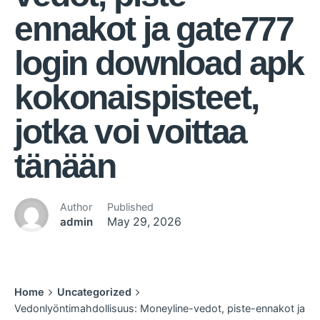
ennakot ja gate777
login download apk
kokonaispisteet,
jotka voi voittaa
tänään
Author
Published
admin
May 29, 2026
Home
Uncategorized
Vedonlyöntimahdollisuus: Moneyline-vedot, piste-ennakot ja