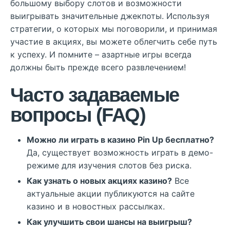
большому выбору слотов и возможности
выигрывать значительные джекпоты. Используя
стратегии, о которых мы поговорили, и принимая
участие в акциях, вы можете облегчить себе путь
к успеху. И помните – азартные игры всегда
должны быть прежде всего развлечением!
Часто задаваемые
вопросы (FAQ)
Можно ли играть в казино Pin Up бесплатно?
Да, существует возможность играть в демо-
режиме для изучения слотов без риска.
Как узнать о новых акциях казино?
Все
актуальные акции публикуются на сайте
казино и в новостных рассылках.
Как улучшить свои шансы на выигрыш?