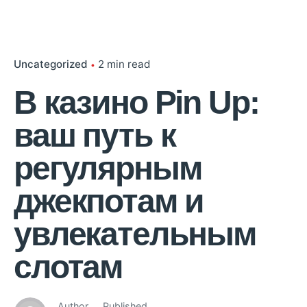
Uncategorized
2 min read
В казино Pin Up:
ваш путь к
регулярным
джекпотам и
увлекательным
слотам
Author
Published