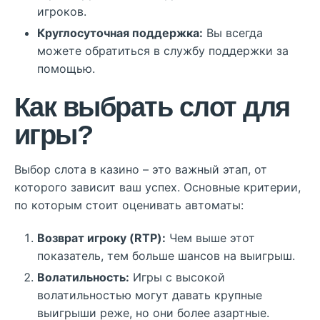
игроков.
Круглосуточная поддержка:
Вы всегда
можете обратиться в службу поддержки за
помощью.
Как выбрать слот для
игры?
Выбор слота в казино – это важный этап, от
которого зависит ваш успех. Основные критерии,
по которым стоит оценивать автоматы:
Возврат игроку (RTP):
Чем выше этот
показатель, тем больше шансов на выигрыш.
Волатильность:
Игры с высокой
волатильностью могут давать крупные
выигрыши реже, но они более азартные.