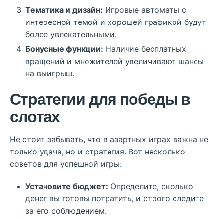
Тематика и дизайн:
Игровые автоматы с
интересной темой и хорошей графикой будут
более увлекательными.
Бонусные функции:
Наличие бесплатных
вращений и множителей увеличивают шансы
на выигрыш.
Стратегии для победы в
слотах
Не стоит забывать, что в азартных играх важна не
только удача, но и стратегия. Вот несколько
советов для успешной игры:
Установите бюджет:
Определите, сколько
денег вы готовы потратить, и строго следите
за его соблюдением.