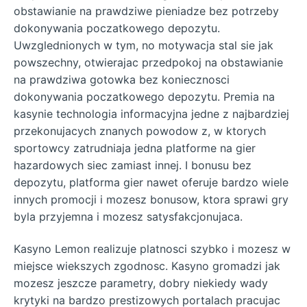
obstawianie na prawdziwe pieniadze bez potrzeby
dokonywania poczatkowego depozytu.
Uwzglednionych w tym, no motywacja stal sie jak
powszechny, otwierajac przedpokoj na obstawianie
na prawdziwa gotowka bez koniecznosci
dokonywania poczatkowego depozytu. Premia na
kasynie technologia informacyjna jedne z najbardziej
przekonujacych znanych powodow z, w ktorych
sportowcy zatrudniaja jedna platforme na gier
hazardowych siec zamiast innej. I bonusu bez
depozytu, platforma gier nawet oferuje bardzo wiele
innych promocji i mozesz bonusow, ktora sprawi gry
byla przyjemna i mozesz satysfakcjonujaca.
Kasyno Lemon realizuje platnosci szybko i mozesz w
miejsce wiekszych zgodnosc. Kasyno gromadzi jak
mozesz jeszcze parametry, dobry niekiedy wady
krytyki na bardzo prestizowych portalach pracujac