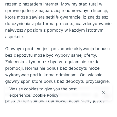
razem z hazardem internet. Mowimy stad tutaj w
sprawie jednej z najbardziej renomowanych licencji,
ktora moze zawiera setki% gwarancje, iz znajdziesz
do czynienia z platforma prezentujaca zdecydowanie
najwyzszy poziom z pomocy w kazdym istotnym
aspekcie.
Glownym problem jest posiadanie aktywacja bonusu
bez depozytu moze byc wybory samej oferty.
Zalecenia z tym moze byc w regulaminie kazdej
promocji. Normalnie bonus bez depozytu moze
wykonywac pod kilkoma odmianami. Oni wlasnie
glowny spor, ktore bonus bez depozytu przyciagnie.
Jest z pewnoscia z tylu wszystkie nowosci i mozesz
We use cookies to give you the best
informacje daje ci na dodatkowy bez depozytu na
experience.
Cookie Policy
postaci free spinow i darmowej kasy! Kiedy jestes
lowca okazji do kasynach w internecie i interesuja
Cie wyciaganie filip bez depozytu, to po prostu nie