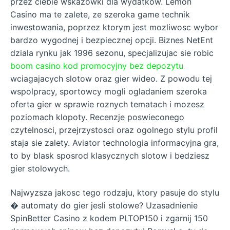
przez ciebie wskazowki dla wydatkow. Lemon
Casino ma te zalete, ze szeroka game technik
inwestowania, poprzez ktorym jest mozliwosc wybor
bardzo wygodnej i bezpiecznej opcji. Biznes NetEnt
dziala rynku jak 1996 sezonu, specjalizujac sie robic
boom casino kod promocyjny bez depozytu
wciagajacych slotow oraz gier wideo. Z powodu tej
wspolpracy, sportowcy mogli ogladaniem szeroka
oferta gier w sprawie roznych tematach i mozesz
poziomach klopoty. Recenzje poswieconego
czytelnosci, przejrzystosci oraz ogolnego stylu profil
staja sie zalety. Aviator technologia informacyjna gra,
to by blask sposrod klasycznych slotow i bedziesz
gier stolowych.
Najwyzsza jakosc tego rodzaju, ktory pasuje do stylu
� automaty do gier jesli stolowe? Uzasadnienie
SpinBetter Casino z kodem PLTOP150 i zgarnij 150