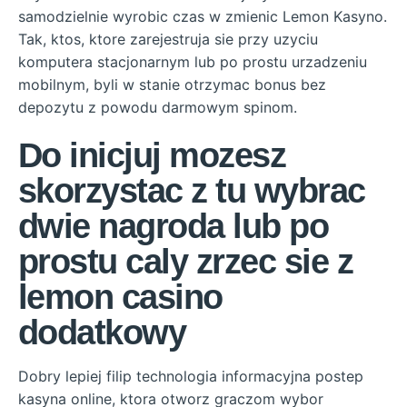
samodzielnie wyrobic czas w zmienic Lemon Kasyno.
Tak, ktos, ktore zarejestruja sie przy uzyciu
komputera stacjonarnym lub po prostu urzadzeniu
mobilnym, byli w stanie otrzymac bonus bez
depozytu z powodu darmowym spinom.
Do inicjuj mozesz
skorzystac z tu wybrac
dwie nagroda lub po
prostu caly zrzec sie z
lemon casino
dodatkowy
Dobry lepiej filip technologia informacyjna postep
kasyna online, ktora otworz graczom wybor