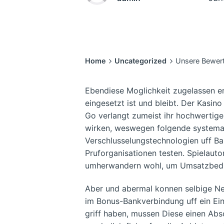
Home
Uncategorized
Unsere Bewertu
Ebendiese Moglichkeit zugelassen er
eingesetzt ist und bleibt. Der Kasin
Go verlangt zumeist ihr hochwertige
wirken, weswegen folgende systemat
Verschlusselungstechnologien uff B
Pruforganisationen testen. Spielauto
umherwandern wohl, um Umsatzbeding
Aber und abermal konnen selbige Neu
im Bonus-Bankverbindung uff ein Ei
griff haben, mussen Diese einen Abs