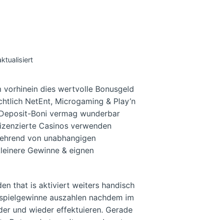
tualisiert
m vorhinein dies wertvolle Bonusgeld
ichtlich NetEnt, Microgaming & Play’n
t-Deposit-Boni vermag wunderbar
Lizenzierte Casinos verwenden
rkehrend von unabhangigen
 kleinere Gewinne & eignen
n that is aktiviert weiters handisch
ispielgewinne auszahlen nachdem im
der und wieder effektuieren. Gerade