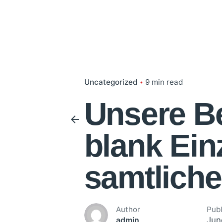
Uncategorized
9 min read
Unsere B
blank Ein
samtliche
Author
Pub
Jun
admin