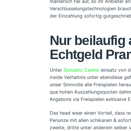
manierlich fiel auf, so ihr Anbieter
Verschlusselungstechnologien brauc
der Einzahlung sofortig gutgeschrie
Nur beilaufig
Echtgeld Pra
Unter
Slotastic Casino
einsatz von d
inside Verhaltnis unter ebendiese g
unser Sinnvolle alle Freispielen her
qua hohen Auszahlungsquoten dahint
Angebote via Freispielen exklusive E
Das head wear einen Vorteil, dass
Penunze mit allen schikanen & sofor
zweite, dritte unter anderem selber 