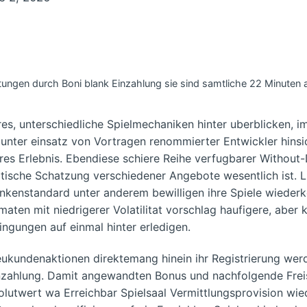
ngen durch Boni blank Einzahlung sie sind samtliche 22 Minuten ak
es, unterschiedliche Spielmechaniken hinter uberblicken, i
o unter einsatz von Vortragen renommierter Entwickler hins
res Erlebnis. Ebendiese schiere Reihe verfugbarer Withou
ische Schatzung verschiedener Angebote wesentlich ist. 
ankenstandard unter anderem bewilligen ihre Spiele wiede
maten mit niedrigerer Volatilitat vorschlag haufigere, aber
ungen auf einmal hinter erledigen.
kundenaktionen direktemang hinein ihr Registrierung werde
nzahlung. Damit angewandten Bonus und nachfolgende Fre
olutwert wa Erreichbar Spielsaal Vermittlungsprovision wie