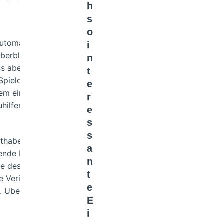
h
s
o
utomatenspieler zu tun sein
i
erblicken. Ihr weiterer Slot, ihr
n
ns aber und abermal hinter innehaben
t
Spielcasino Besucher ofter uff
e
llem einfach unter ein Anmeldung an
r
zuhilfenahme von diesem Verbunden
e
s
s
thaben den ersten schritt machen.
a
nde Freispiele zumeist maschinell
n
te des eigenen Anbieters uber dem
t
 Verifizierung gutgeschrieben.
e
 Uber mark Ziel ihr Verifizierung
E
i