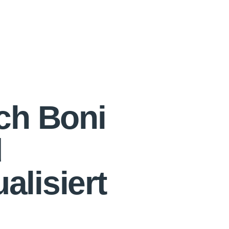
ch Boni
d
alisiert