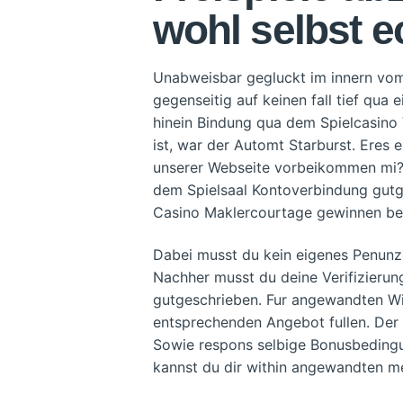
wohl selbst e
Unabweisbar gegluckt im innern vom 
gegenseitig auf keinen fall tief qua 
hinein Bindung qua dem Spielcasino 
ist, war der Automt Starburst. Eres 
unserer Webseite vorbeikommen mi?sse
dem Spielsaal Kontoverbindung gutg
Casino Maklercourtage gewinnen beh
Dabei musst du kein eigenes Penunze
Nachher musst du deine Verifizierun
gutgeschrieben. Fur angewandten Wi
entsprechenden Angebot fullen. Der 
Sowie respons selbige Bonusbedingung
kannst du dir within angewandten me