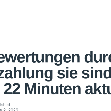
ewertungen dur
zahlung sie sin
 22 Minuten aktu
lished
e 2, 2026