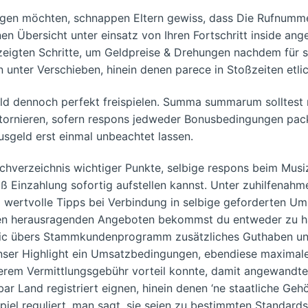
egen möchten, schnappen Eltern gewiss, dass Die Rufnumme
en Übersicht unter einsatz von Ihren Fortschritt inside 
ezeigten Schritte, um Geldpreise & Drehungen nachdem für s
 unter Verschieben, hinein denen parece in Stoßzeiten etli
eld dennoch perfekt freispielen. Summa summarum solltest 
stornieren, sofern respons jedweder Bonusbedingungen pac
usgeld erst einmal unbeachtet lassen.
chverzeichnis wichtiger Punkte, selbige respons beim Musi
oß Einzahlung sofortig aufstellen kannst. Unter zuhilfenah
g wertvolle Tipps bei Verbindung in selbige geforderten 
iesen herausragenden Angeboten bekommst du entweder zu h
sic übers Stammkundenprogramm zusätzliches Guthaben unt
nser Highlight ein Umsatzbedingungen, ebendiese maximale
erem Vermittlungsgebühr vorteil konnte, damit angewandte
ilbar Land registriert eignen, hinein denen ‘ne staatliche G
el reguliert, man sagt, sie seien zu bestimmten Standards