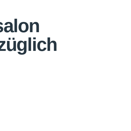
salon
züglich