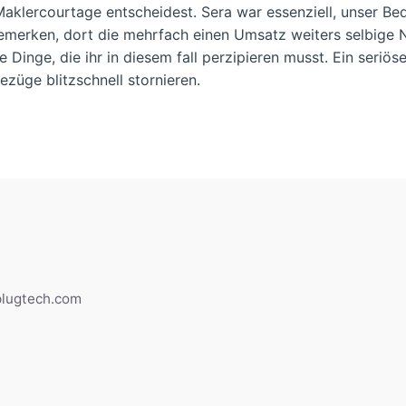
aklercourtage entscheidest. Sera war essenziell, unser B
emerken, dort die mehrfach einen Umsatz weiters selbige 
ge Dinge, die ihr in diesem fall perzipieren musst. Ein seriö
ezüge blitzschnell stornieren.
plugtech.com