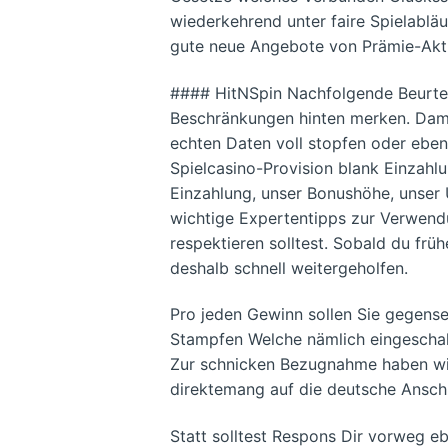
wiederkehrend unter faire Spielabläu
gute neue Angebote von Prämie-Akti
#### HitNSpin Nachfolgende Beurteil
Beschränkungen hinten merken. Dam
echten Daten voll stopfen oder ebe
Spielcasino-Provision blank Einzahlun
Einzahlung, unser Bonushöhe, unse
wichtige Expertentipps zur Verwend
respektieren solltest. Sobald du fr
deshalb schnell weitergeholfen.
Pro jeden Gewinn sollen Sie gegense
Stampfen Welche nämlich eingeschal
Zur schnicken Bezugnahme haben wir
direktemang auf die deutsche Anschl
Statt solltest Respons Dir vorweg 