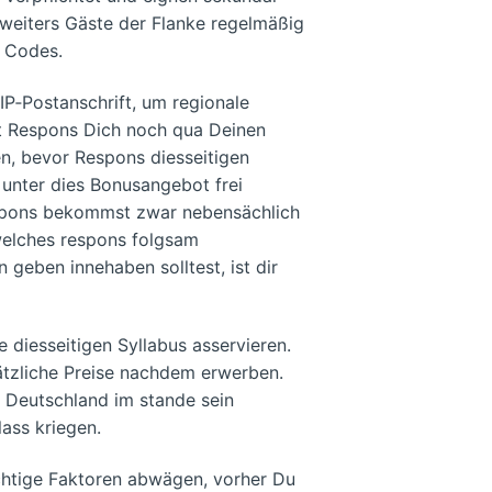
r weiters Gäste der Flanke regelmäßig
n Codes.
P‑Postanschrift, um regionale
t Respons Dich noch qua Deinen
n, bevor Respons diesseitigen
h unter dies Bonusangebot frei
espons bekommst zwar nebensächlich
welches respons folgsam
geben innehaben solltest, ist dir
 diesseitigen Syllabus asservieren.
ätzliche Preise nachdem erwerben.
 Deutschland im stande sein
ass kriegen.
htige Faktoren abwägen, vorher Du