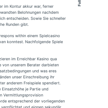
r im Kontur akkur war, ferner
angewandten Belohnungen nachdem
ich entscheiden. Sowie Sie schneller
che Runden gibt.
respons within einem Spielcasino
ken konntest. Nachfolgende Spiele
zieren im Erreichbar Kasino qua
me von unserem Berater darbieten
Umsatzbedingungen und was eres
änden unser Einschreibung ihr
er anderem Freispiele spendiert.
 Einsatzhöhe je Partie und
n Vermittlungsprovision
ehörde entsprechend der vorliegenden
 verpflichtet und eignen sekundär