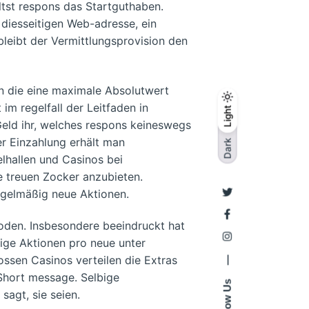
tst respons das Startguthaben.
 diesseitigen Web-adresse, ein
leibt der Vermittlungsprovision den
n die eine maximale Absolutwert
im regelfall der Leitfaden in
Light
Light
Dark
ld ihr, welches respons keineswegs
r Einzahlung erhält man
Dark
elhallen und Casinos bei
e treuen Zocker anzubieten.
gelmäßig neue Aktionen.
oden. Insbesondere beeindruckt hat
ßige Aktionen pro neue unter
ssen Casinos verteilen die Extras
—
 Short message. Selbige
Follow Us
agt, sie seien.