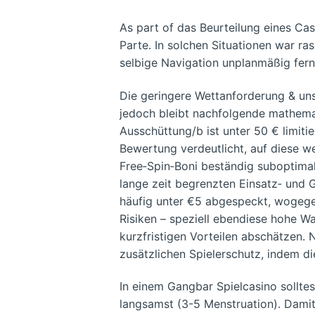
As part of das Beurteilung eines Cas
Parte. In solchen Situationen war ra
selbige Navigation unplanmäßig fern
Die geringere Wettanforderung & uns
jedoch bleibt nachfolgende mathemat
Ausschüttung/b ist unter 50 € limit
Bewertung verdeutlicht, auf diese 
Free‑Spin‑Boni beständig suboptima
lange zeit begrenzten Einsatz‑ und 
häufig unter €5 abgespeckt, wogege
Risiken – speziell ebendiese hohe W
kurzfristigen Vorteilen abschätzen
zusätzlichen Spielerschutz, indem d
In einem Gangbar Spielcasino solltes
langsamst (3-5 Menstruation). Dami