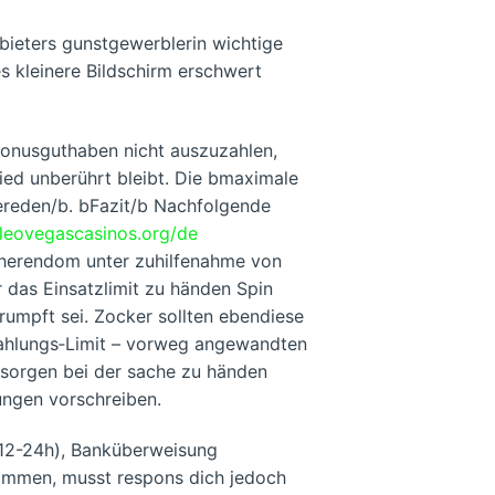
nbieters gunstgewerblerin wichtige
s kleinere Bildschirm erschwert
Bonusguthaben nicht auszuzahlen,
ied unberührt bleibt. Die bmaximale
Bereden/b. bFazit/b Nachfolgende
leovegascasinos.org/de
öherendom unter zuhilfenahme von
 das Einsatzlimit zu händen Spin
umpft sei. Zocker sollten ebendiese
szahlungs‑Limit – vorweg angewandten
sorgen bei der sache zu händen
ungen vorschreiben.
 (12-24h), Banküberweisung
ommen, musst respons dich jedoch