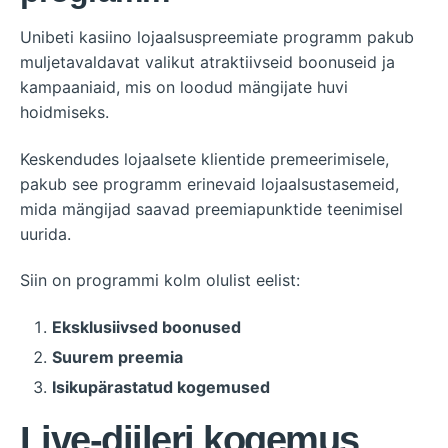
Unibeti kasiino lojaalsuspreemiate programm pakub
muljetavaldavat valikut atraktiivseid boonuseid ja
kampaaniaid, mis on loodud mängijate huvi
hoidmiseks.
Keskendudes lojaalsete klientide premeerimisele,
pakub see programm erinevaid lojaalsustasemeid,
mida mängijad saavad preemiapunktide teenimisel
uurida.
Siin on programmi kolm olulist eelist:
Eksklusiivsed boonused
Suurem preemia
Isikupärastatud kogemused
Live-diileri kogemus