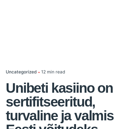
Uncategorized
12 min read
Unibeti kasiino on
sertifitseeritud,
turvaline ja valmis