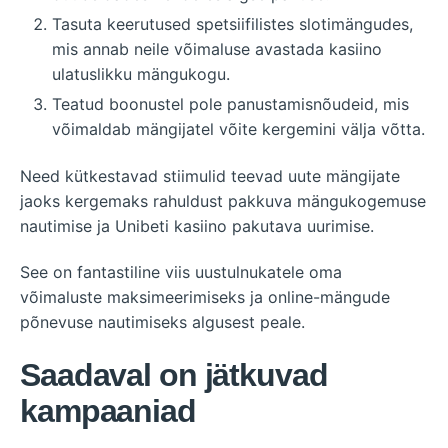
Tasuta keerutused spetsiifilistes slotimängudes,
mis annab neile võimaluse avastada kasiino
ulatuslikku mängukogu.
Teatud boonustel pole panustamisnõudeid, mis
võimaldab mängijatel võite kergemini välja võtta.
Need kütkestavad stiimulid teevad uute mängijate
jaoks kergemaks rahuldust pakkuva mängukogemuse
nautimise ja Unibeti kasiino pakutava uurimise.
See on fantastiline viis uustulnukatele oma
võimaluste maksimeerimiseks ja online-mängude
põnevuse nautimiseks algusest peale.
Saadaval on jätkuvad
kampaaniad