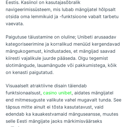
Eestis. Kasiinol on kasutajasõbralik
navigeerimissüsteem, mis lubab mängijatel hõlpsalt
otsida oma lemmikuid ja -funktsioone vabalt tarbetu
vaevata.
Paigutuse täiustamine on oluline; Unibeti arusaadav
kategoriseerimine ja korralikud menüüd kergendavad
mängukogemust, kindlustades, et mängijad saavad
kiiresti vajalikule juurde pääseda. Olgu tegemist
slotimängude, lauamängude või pakkumistega, kõik
on kenasti paigutatud.
Visuaalselt atraktiivne disain täiendab
funktsionaalsust,
casino unibet
, aidates mängijatel
end mitmesuguste valikute vahel mugavalt tunda. See
täpsus mitte ainult ei tõsta kasutatavust, vaid
edendab ka kauakestvamaid mänguseansse, muutes
selle Eesti mängijate jaoks märkimisväärseks