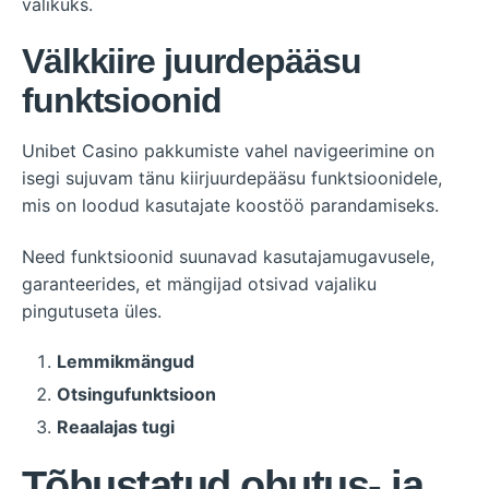
valikuks.
Välkkiire juurdepääsu
funktsioonid
Unibet Casino pakkumiste vahel navigeerimine on
isegi sujuvam tänu kiirjuurdepääsu funktsioonidele,
mis on loodud kasutajate koostöö parandamiseks.
Need funktsioonid suunavad kasutajamugavusele,
garanteerides, et mängijad otsivad vajaliku
pingutuseta üles.
Lemmikmängud
Otsingufunktsioon
Reaalajas tugi
Tõhustatud ohutus- ja