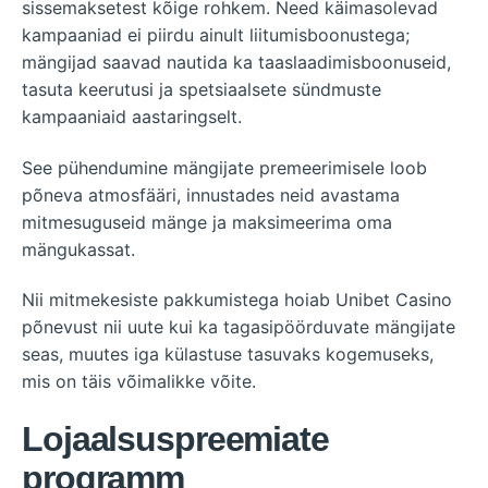
sissemaksetest kõige rohkem. Need käimasolevad
kampaaniad ei piirdu ainult liitumisboonustega;
mängijad saavad nautida ka taaslaadimisboonuseid,
tasuta keerutusi ja spetsiaalsete sündmuste
kampaaniaid aastaringselt.
See pühendumine mängijate premeerimisele loob
põneva atmosfääri, innustades neid avastama
mitmesuguseid mänge ja maksimeerima oma
mängukassat.
Nii mitmekesiste pakkumistega hoiab Unibet Casino
põnevust nii uute kui ka tagasipöörduvate mängijate
seas, muutes iga külastuse tasuvaks kogemuseks,
mis on täis võimalikke võite.
Lojaalsuspreemiate
programm