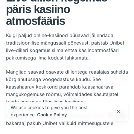
päris kasiino
atmosfääris
Kuigi paljud online-kasiinod püüavad jäljendada
traditsioonilise mängusaali põnevust, paistab Unibeti
live-diileri kogemus silma ehtsa kasiinoatmosfääri
pakkumisega ilma kodust lahkumata.
Mängijad saavad osavate diileritega reaalajas suhelda
kõrglahutusega voogedastuse kaudu. See
kaasahaarav keskkond parandab kaasahaarava
mängukogemuse rõõmu, võimaldades kasutajatel
tunda end nagu füüsilises kasiinos.
We use cookies to give you the best
experience.
Cookie Policy
Erinevate mängudega nagu blackjack, rulett ja
bakaraa, pakub Unibet valikuid mitmesugustele
maitsetele ja eelistustele. Vestlusfunktsioon