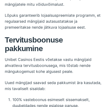
mängijatele mitu võiduvõimalust.
Lõpuks garanteerib lojaalsuspreemiate programm, et
regulaarsed mängijaid autasustatakse ja
premeeritakse nende jätkuva lojaalsuse eest.
Tervitusboonuse
pakkumine
Unibet Casinos Eestis võetakse vastu mängijaid
ahvatleva tervitusboonusega, mis tõstab nende
mängukogemust kohe algusest peale.
Uued mängijad saavad seda pakkumist ära kasutada,
mis tavaliselt sisaldab:
100% vasteboonus esimeselt sissemakselt,
duubeldades nende esialgse panuse.