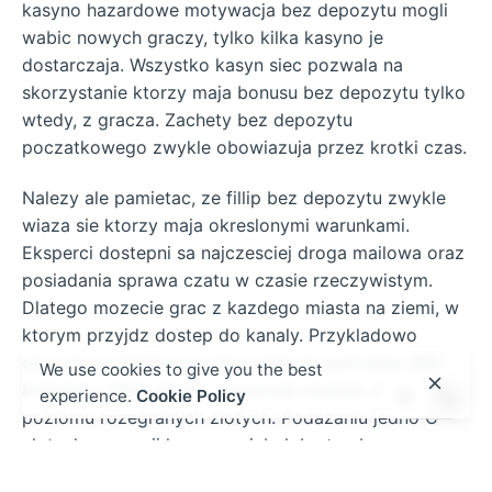
kasyno hazardowe motywacja bez depozytu mogli
wabic nowych graczy, tylko kilka kasyno je
dostarczaja. Wszystko kasyn siec pozwala na
skorzystanie ktorzy maja bonusu bez depozytu tylko
wtedy, z gracza. Zachety bez depozytu
poczatkowego zwykle obowiazuja przez krotki czas.
Nalezy ale pamietac, ze fillip bez depozytu zwykle
wiaza sie ktorzy maja okreslonymi warunkami.
Eksperci dostepni sa najczesciej droga mailowa oraz
posiadania sprawa czatu w czasie rzeczywistym.
Dlatego mozecie grac z kazdego miasta na ziemi, w
ktorym przyjdz dostep do kanaly. Przykladowo
otrzymane niezliczona ilosc zlotych potrzeba XXX-
We use cookies to give you the best
krotnego (30x) obrotu, wowczas musicie dojsc do
experience.
Cookie Policy
poziomu rozegranych zlotych. Podazaniu jedno C
zlotych w premii kasynowej, byloby trzeba z
pewnoscia ta kwota zostac. 1).