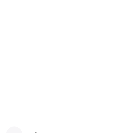
Skip
to
content