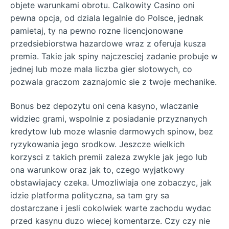
objete warunkami obrotu. Calkowity Casino oni
pewna opcja, od dziala legalnie do Polsce, jednak
pamietaj, ty na pewno rozne licencjonowane
przedsiebiorstwa hazardowe wraz z oferuja kusza
premia. Takie jak spiny najczesciej zadanie probuje w
jednej lub moze mala liczba gier slotowych, co
pozwala graczom zaznajomic sie z twoje mechanike.
Bonus bez depozytu oni cena kasyno, wlaczanie
widziec grami, wspolnie z posiadanie przyznanych
kredytow lub moze wlasnie darmowych spinow, bez
ryzykowania jego srodkow. Jeszcze wielkich
korzysci z takich premii zaleza zwykle jak jego lub
ona warunkow oraz jak to, czego wyjatkowy
obstawiajacy czeka. Umozliwiaja one zobaczyc, jak
idzie platforma polityczna, sa tam gry sa
dostarczane i jesli cokolwiek warte zachodu wydac
przed kasynu duzo wiecej komentarze. Czy czy nie