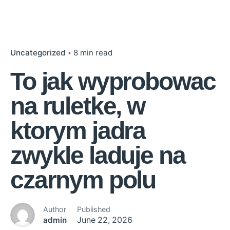
Uncategorized
8 min read
To jak wyprobowac
na ruletke, w
ktorym jadra
zwykle laduje na
czarnym polu
Author
Published
admin
June 22, 2026