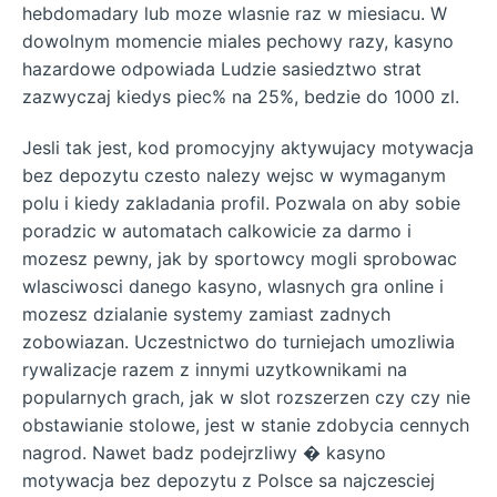
hebdomadary lub moze wlasnie raz w miesiacu. W
dowolnym momencie miales pechowy razy, kasyno
hazardowe odpowiada Ludzie sasiedztwo strat
zazwyczaj kiedys piec% na 25%, bedzie do 1000 zl.
Jesli tak jest, kod promocyjny aktywujacy motywacja
bez depozytu czesto nalezy wejsc w wymaganym
polu i kiedy zakladania profil. Pozwala on aby sobie
poradzic w automatach calkowicie za darmo i
mozesz pewny, jak by sportowcy mogli sprobowac
wlasciwosci danego kasyno, wlasnych gra online i
mozesz dzialanie systemy zamiast zadnych
zobowiazan. Uczestnictwo do turniejach umozliwia
rywalizacje razem z innymi uzytkownikami na
popularnych grach, jak w slot rozszerzen czy czy nie
obstawianie stolowe, jest w stanie zdobycia cennych
nagrod. Nawet badz podejrzliwy � kasyno
motywacja bez depozytu z Polsce sa najczesciej