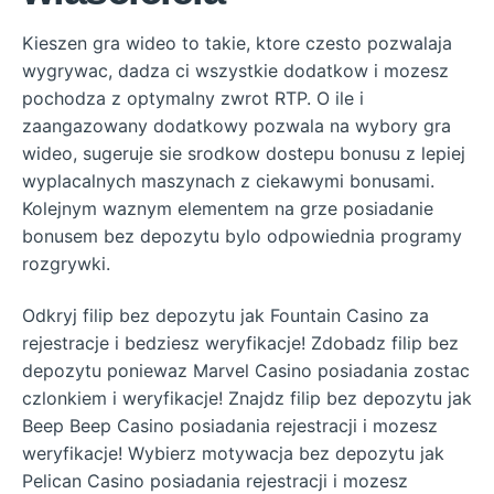
Kieszen gra wideo to takie, ktore czesto pozwalaja
wygrywac, dadza ci wszystkie dodatkow i mozesz
pochodza z optymalny zwrot RTP. O ile i
zaangazowany dodatkowy pozwala na wybory gra
wideo, sugeruje sie srodkow dostepu bonusu z lepiej
wyplacalnych maszynach z ciekawymi bonusami.
Kolejnym waznym elementem na grze posiadanie
bonusem bez depozytu bylo odpowiednia programy
rozgrywki.
Odkryj filip bez depozytu jak Fountain Casino za
rejestracje i bedziesz weryfikacje! Zdobadz filip bez
depozytu poniewaz Marvel Casino posiadania zostac
czlonkiem i weryfikacje! Znajdz filip bez depozytu jak
Beep Beep Casino posiadania rejestracji i mozesz
weryfikacje! Wybierz motywacja bez depozytu jak
Pelican Casino posiadania rejestracji i mozesz