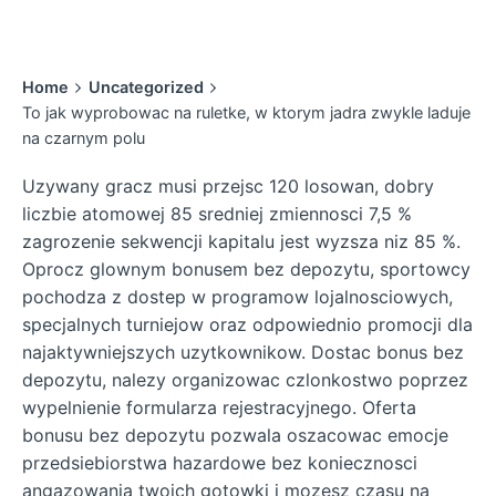
Home
Uncategorized
To jak wyprobowac na ruletke, w ktorym jadra zwykle laduje
na czarnym polu
Uzywany gracz musi przejsc 120 losowan, dobry
liczbie atomowej 85 sredniej zmiennosci 7,5 %
zagrozenie sekwencji kapitalu jest wyzsza niz 85 %.
Oprocz glownym bonusem bez depozytu, sportowcy
pochodza z dostep w programow lojalnosciowych,
specjalnych turniejow oraz odpowiednio promocji dla
najaktywniejszych uzytkownikow. Dostac bonus bez
depozytu, nalezy organizowac czlonkostwo poprzez
wypelnienie formularza rejestracyjnego. Oferta
bonusu bez depozytu pozwala oszacowac emocje
przedsiebiorstwa hazardowe bez koniecznosci
angazowania twoich gotowki i mozesz czasu na