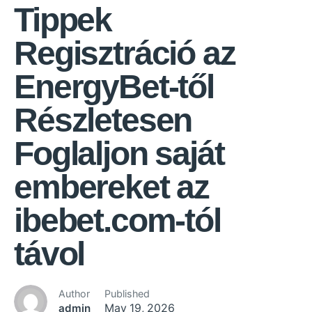
Tippek
Regisztráció az
EnergyBet-től
Részletesen
Foglaljon saját
embereket az
ibebet.com-tól
távol
Author
Published
admin
May 19, 2026