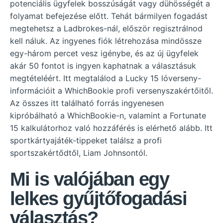
potenciális ügyfelek bosszúságát vagy dühösségét a
folyamat befejezése előtt. Tehát bármilyen fogadást
megtehetsz a Ladbrokes-nál, először regisztrálnod
kell náluk. Az ingyenes fiók létrehozása mindössze
egy-három percet vesz igénybe, és az új ügyfelek
akár 50 fontot is ingyen kaphatnak a választásuk
megtételéért.
Itt megtalálod a Lucky 15 lóverseny-
információit a WhichBookie profi versenyszakértőitől.
Az összes itt található forrás ingyenesen
kipróbálható a WhichBookie-n, valamint a Fortunate
15 kalkulátorhoz való hozzáférés is elérhető alább. Itt
sportkártyajáték-tippeket találsz a profi
sportszakértődtől, Liam Johnsontól.
Mi is valójában egy
lelkes gyűjtőfogadási
választás?