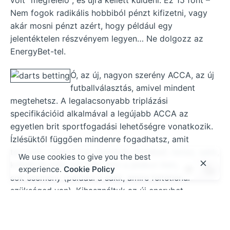
Nem fogok radikális hobbiból pénzt kifizetni, vagy
akár mosni pénzt azért, hogy például egy
jelentéktelen részvényem legyen… Ne dolgozz az
EnergyBet-tel.
Ó, az új, nagyon szerény ACCA, az új
futballválasztás, amivel mindent
megtehetsz. A legalacsonyabb triplázási
specifikációid alkalmával a legújabb ACCA az
egyetlen brit sportfogadási lehetőségre vonatkozik.
Ízlésüktől függően mindenre fogadhatsz, amit
tervezel – jégkorong, röplabda, baseball, tenisz, sakk,
We use cookies to give you the best
krikett és még sok más. Ami a játékot illeti, nem lehet
experience.
Cookie Policy
sok esemény (például a sakk, amire feltétlenül
szükséged van). Kihasználtuk az új enerybet
promóciót, és 10 fontot tegyünk a fogadás után, ami
egy 10 fontos választás.