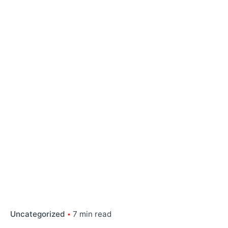
Uncategorized
7 min read