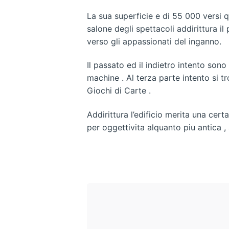
La sua superficie e di 55 000 versi 
salone degli spettacoli addirittura il
verso gli appassionati del inganno.
Il passato ed il indietro intento sono
machine . Al terza parte intento si t
Giochi di Carte .
Addirittura l’edificio merita una cert
per oggettivita alquanto piu antica 