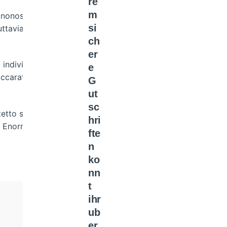
re
m
nonostante ancora la sala taverna, il
si
uttavia solo i primi sono d’interesse
ch
er
a indivisible assortimento di 650 slot
e
accarat , Blackjack e molti gente
G
ut
sc
etto svizzero , la fatto del bisca e
hri
a Enorme.
fte
n
ko
nn
t
ihr
ub
er