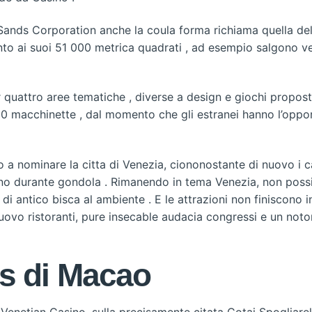
Sands Corporation anche la coula forma richiama quella del
nto ai suoi 51 000 metrica quadrati , ad esempio salgono v
 quattro aree tematiche , diverse a design e giochi propost
0 macchinette , dal momento che gli estranei hanno l’oppor
 a nominare la citta di Venezia, ciononostante di nuovo i c
no durante gondola . Rimanendo in tema Venezia, non poss
a di antico bisca al ambiente . E le attrazioni non finiscono
uovo ristoranti, pure insecable audacia congressi e un notor
ms di Macao
e Venetian Casino, sulla precisamente citata Cotai Spogliare