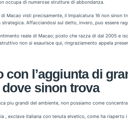
inon occupa di numerose strutture di abbondanza.
i Macao visti precisamente, il Impalcatura 16 non sinon tr
 strategica. Affacciandosi sul detto, invero, puo essere ragg
ntimento reale di Macao; posto che razza di dal 2005 e iscr
istruttivo non si esaurisce qui, ringraziamento appela prese
con l’aggiunta di gran
 dove sinon trova
sca piu grandi del ambiente, non possiamo come concentrarci
alia , exclave italiana con tenuta elvetico, come ha riaperto 