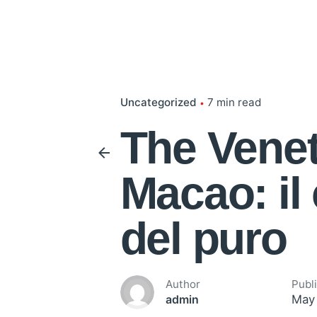
Uncategorized
7 min read
The Venet
Macao: il
del puro
Author
Publ
May 
admin