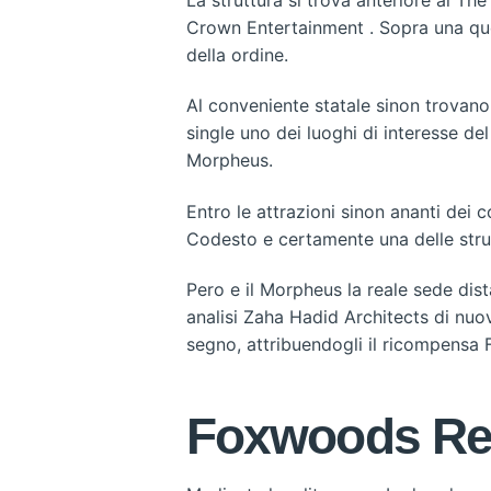
Crown Entertainment . Sopra una quo
della ordine.
Al conveniente statale sinon trovano
single uno dei luoghi di interesse d
Morpheus.
Entro le attrazioni sinon ananti dei c
Codesto e certamente una delle strut
Pero e il Morpheus la reale sede dist
analisi Zaha Hadid Architects di nuo
segno, attribuendogli il ricompensa 
Foxwoods Res