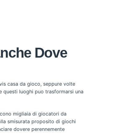
 anche Dove
ivis casa da gioco, seppure volte
re questi luoghi puo trasformarsi una
scono migliaia di giocatori da
la smisurata proposito di giochi
inciare dovere perennemente