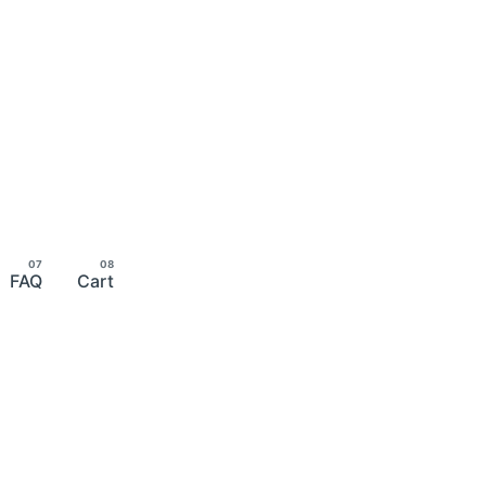
FAQ
Cart