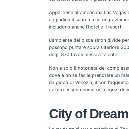
Appartiene all’americana Las Vegas 
aggiudica il supremazia ringraziame
includono anche l’hotel e il resort.
L’ambiente del bisca sinon divide per
possono puntare sopra ulteriore 300
degli 870 tavoli messi a talento.
Non e solo il notorieta del complesso
dove e oh se facile prenotare un ma
da gioco di Venezia, il con l’aggiunt
azzurri ci sono numerosi negozi di n
City of Drea
La struttura si trova anteriore al Th