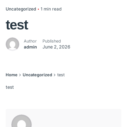
Uncategorized
1 min read
test
Author
Published
admin
June 2, 2026
Home
Uncategorized
test
test