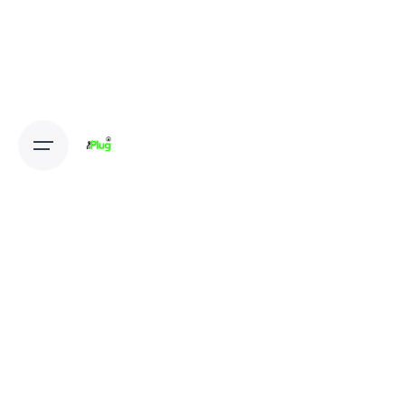
Skip
to
content