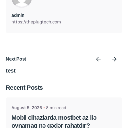
admin
https://theplugtech.com
Next Post
test
Posted by
Recent Posts
admin
August 5, 2026
8 min read
Mobil cihazlarda mostbet az ilə
oynamaq nə qədər rahatdır?