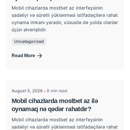
Mobil cihazlarda mostbet az interfeysinin
sadəliyi və sürətli yüklənməsi istifadəçilərə rahat
oynama imkanı yaradır, xüsusilə də yolda olanlar
üçün əlverişlidir.
Uncategorized
Read More
Posted by
admin
August 5, 2026
8 min read
Mobil cihazlarda mostbet az ilə
oynamaq nə qədər rahatdır?
Mobil cihazlarda mostbet az interfeysinin
sadəliyi və sürətli yüklənməsi istifadəçilərə rahat