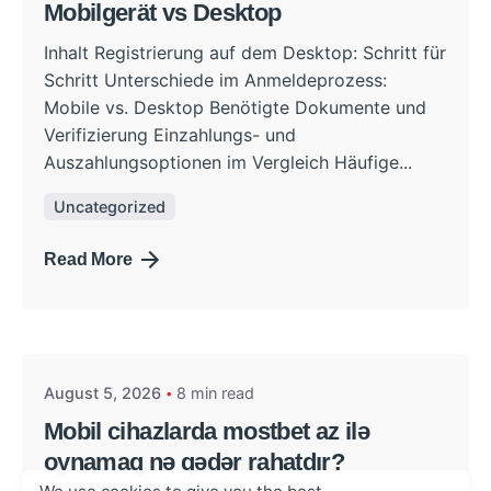
Mobilgerät vs Desktop
Inhalt Registrierung auf dem Desktop: Schritt für
Schritt Unterschiede im Anmeldeprozess:
Mobile vs. Desktop Benötigte Dokumente und
Verifizierung Einzahlungs- und
Auszahlungsoptionen im Vergleich Häufige...
Uncategorized
Read More
Posted by
admin
August 5, 2026
8 min read
Mobil cihazlarda mostbet az ilə
oynamaq nə qədər rahatdır?