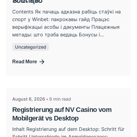
ຮັບຜິດຊອບ
Contents Як пачаць адказна рабіць стаўкі на
спорт у Winbet: пакрокавы гайд Працэс
верыфікацыі асобы і дакументы Плацежныя
метады: што трэба ведаць Бонусы і...
Uncategorized
Read More
Posted by
admin
August 6, 2026
9 min read
Registrierung auf NV Casino vom
Mobilgerät vs Desktop
Inhalt Registrierung auf dem Desktop: Schritt für
Schritt Unterschiede im Anmeldeprozess: