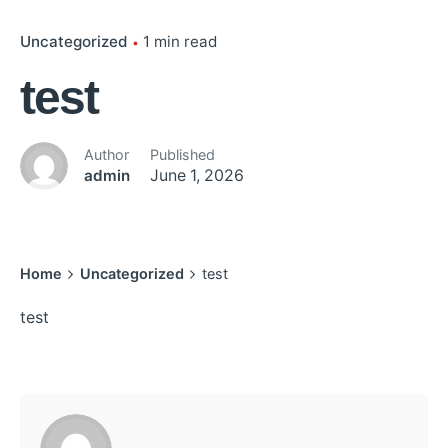
Uncategorized
1 min read
test
Author
Published
admin
June 1, 2026
Home
Uncategorized
test
test