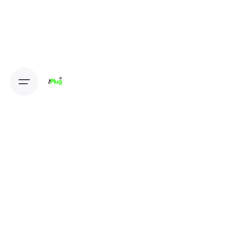
Skip
to
content