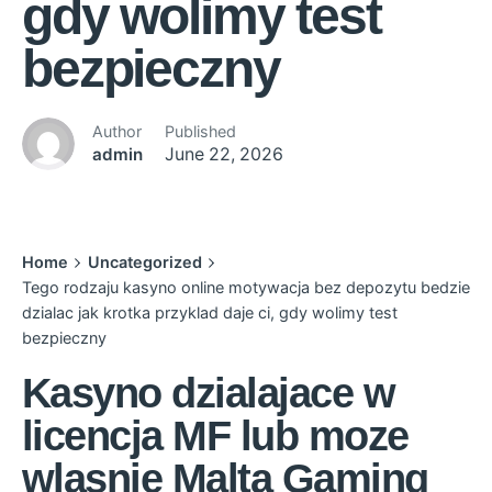
gdy wolimy test
bezpieczny
Author
Published
admin
June 22, 2026
Home
Uncategorized
Tego rodzaju kasyno online motywacja bez depozytu bedzie
dzialac jak krotka przyklad daje ci, gdy wolimy test
bezpieczny
Kasyno dzialajace w
licencja MF lub moze
wlasnie Malta Gaming