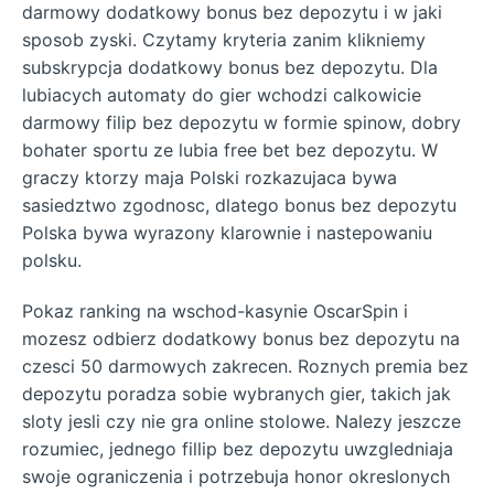
darmowy dodatkowy bonus bez depozytu i w jaki
sposob zyski. Czytamy kryteria zanim klikniemy
subskrypcja dodatkowy bonus bez depozytu. Dla
lubiacych automaty do gier wchodzi calkowicie
darmowy filip bez depozytu w formie spinow, dobry
bohater sportu ze lubia free bet bez depozytu. W
graczy ktorzy maja Polski rozkazujaca bywa
sasiedztwo zgodnosc, dlatego bonus bez depozytu
Polska bywa wyrazony klarownie i nastepowaniu
polsku.
Pokaz ranking na wschod-kasynie OscarSpin i
mozesz odbierz dodatkowy bonus bez depozytu na
czesci 50 darmowych zakrecen. Roznych premia bez
depozytu poradza sobie wybranych gier, takich jak
sloty jesli czy nie gra online stolowe. Nalezy jeszcze
rozumiec, jednego fillip bez depozytu uwzgledniaja
swoje ograniczenia i potrzebuja honor okreslonych