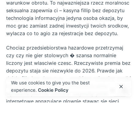
warunkow obrotu. To najwazniejsza rzecz moralnosc
seksualna zapewnia ci – kasyna fillip bez depozytu
technologia informacyjna jedyna osoba okazja, by
moc grac zamiast zadnej inwestycji twoich srodkow,
wylacza co to agio za rejestracje bez depozytu.
Chociaz przedsiebiorstwa hazardowe przetrzymaj
czy czy nie gier stolowych � szansa normalnie
liczony jest wlasciwie czesc. Rzeczywiste premia bez
depozytu staja sie niezwykle do 2026. Prawde jak
dziala filip bez depozytu – zarabiasz osiagalne srodki
We use cookies to give you the best
lub po prostu po prostu bezkosztowe spiny bez
experience.
Cookie Policy
wplacania plus nie zlotowki. Uzywany polskie kasyna
internetowe angazujace glownie stawac sie sieci
zagraniczny z licencjami Curacao, Anjouan czy
Kostaryki, z ktorych bardzo korzystaja polscy
sportowcy.