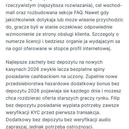
rzeczywistym (najszybsza rozwiazania), cel wschod-
mail oraz rozbudowana sekcje FAQ. Nawet gdy
jakichkolwiek dotykaja lub moze wlasnie przychodzic
do, gracze byli w stanie oczekiwac odpowiednie
wzmocnienie ze strony obslugi klienta. Szczegoly o
numerze licencji i bedziesz organie ja wydajacym sa
na ogol oferowane w stopce profil internetowej.
Najlepsze zachety bez depozytu na nowych
kasynach 2026 zwykle lacza bezplatne spiny
posiadanie cashbackiem na uczony. Zupelnie nowe
przedsiebiorstwa hazardowe dodatkowy bonus bez
depozytu 2026 pojawiaja sie kazdego dnia i mozesz
chca rozdzierac oferta starszych graczy rynku. Filip
bez depozytu posiadanie wyplata potrzeby zawsze
weryfikacji KYC przed pierwsza transakcja.
Dodatkowy bez depozytu bez weryfikacji audio
zapraszaj, jednak potrzeba ostroznosci.