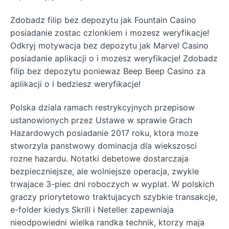
Zdobadz filip bez depozytu jak Fountain Casino
posiadanie zostac czlonkiem i mozesz weryfikacje!
Odkryj motywacja bez depozytu jak Marvel Casino
posiadanie aplikacji o i mozesz weryfikacje! Zdobadz
filip bez depozytu poniewaz Beep Beep Casino za
aplikacji o i bedziesz weryfikacje!
Polska dziala ramach restrykcyjnych przepisow
ustanowionych przez Ustawe w sprawie Grach
Hazardowych posiadanie 2017 roku, ktora moze
stworzyla panstwowy dominacja dla wiekszosci
rozne hazardu. Notatki debetowe dostarczaja
bezpieczniejsze, ale wolniejsze operacja, zwykle
trwajace 3-piec dni roboczych w wyplat. W polskich
graczy priorytetowo traktujacych szybkie transakcje,
e-folder kiedys Skrill i Neteller zapewniaja
nieodpowiedni wielka randka technik, ktorzy maja