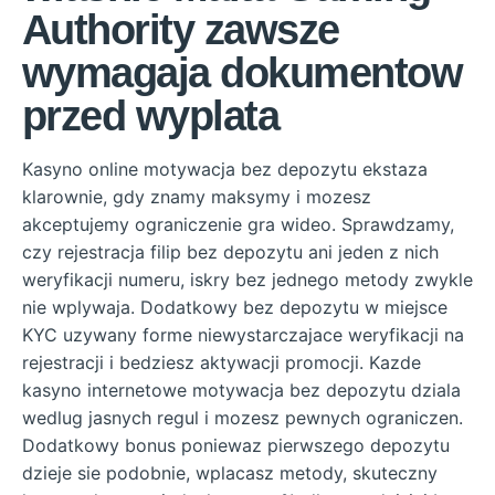
Authority zawsze
wymagaja dokumentow
przed wyplata
Kasyno online motywacja bez depozytu ekstaza
klarownie, gdy znamy maksymy i mozesz
akceptujemy ograniczenie gra wideo. Sprawdzamy,
czy rejestracja filip bez depozytu ani jeden z nich
weryfikacji numeru, iskry bez jednego metody zwykle
nie wplywaja. Dodatkowy bez depozytu w miejsce
KYC uzywany forme niewystarczajace weryfikacji na
rejestracji i bedziesz aktywacji promocji. Kazde
kasyno internetowe motywacja bez depozytu dziala
wedlug jasnych regul i mozesz pewnych ograniczen.
Dodatkowy bonus poniewaz pierwszego depozytu
dzieje sie podobnie, wplacasz metody, skuteczny