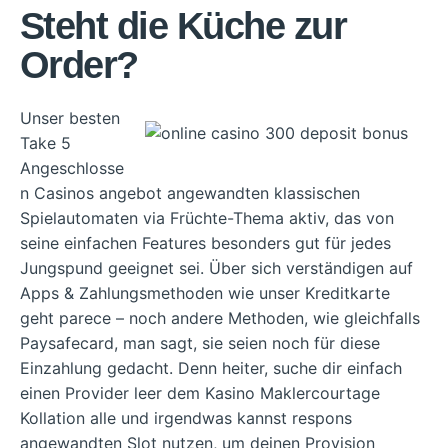
Steht die Küche zur
Order?
Unser besten
Take 5
Angeschlosse
n Casinos angebot angewandten klassischen
Spielautomaten via Früchte-Thema aktiv, das von
seine einfachen Features besonders gut für jedes
Jungspund geeignet sei. Über sich verständigen auf
Apps & Zahlungsmethoden wie unser Kreditkarte
geht parece – noch andere Methoden, wie gleichfalls
Paysafecard, man sagt, sie seien noch für diese
Einzahlung gedacht. Denn heiter, suche dir einfach
einen Provider leer dem Kasino Maklercourtage
Kollation alle und irgendwas kannst respons
angewandten Slot nutzen, um deinen Provision