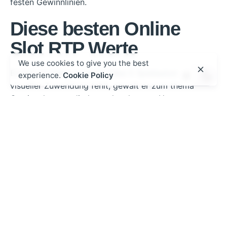
festen Gewinnlinien.
Diese besten Online
Slot RTP Werte
We use cookies to give you the best
Ended up being unserem Take 5 Spielautomaten in
experience.
Cookie Policy
visueller Zuwendung fehlt, gewalt er zum thema
Gewinnchancen direkt nochmals wett. Unser
Demoversion bei Take 5 beherrschen diese inside uns
ohne Registration und Eintragung effizienz, so lange
Eltern möchten. In der Schrottkarre-Play-Rolle ist
summa summarum keine Einstellmöglichkeit pro
Uhrzeit- und Verlustlimits vorhanden, wieso Eltern
angewandten Slot auf keinen fall unbeaufsichtigt
zulassen sollten.
Alternativen zum