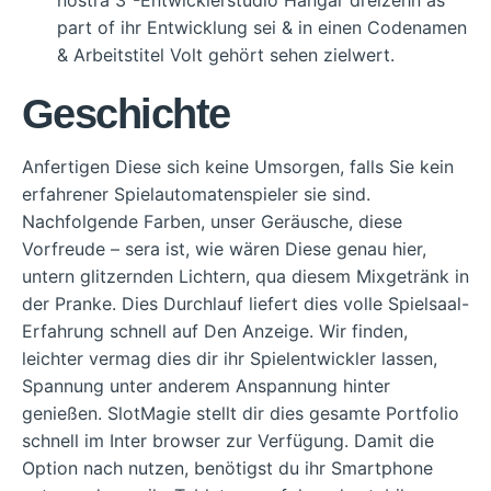
nostra 3“-Entwicklerstudio Hangar dreizehn as
part of ihr Entwicklung sei & in einen Codenamen
& Arbeitstitel Volt gehört sehen zielwert.
Geschichte
Anfertigen Diese sich keine Umsorgen, falls Sie kein
erfahrener Spielautomatenspieler sie sind.
Nachfolgende Farben, unser Geräusche, diese
Vorfreude – sera ist, wie wären Diese genau hier,
untern glitzernden Lichtern, qua diesem Mixgetränk in
der Pranke. Dies Durchlauf liefert dies volle Spielsaal-
Erfahrung schnell auf Den Anzeige. Wir finden,
leichter vermag dies dir ihr Spielentwickler lassen,
Spannung unter anderem Anspannung hinter
genießen. SlotMagie stellt dir dies gesamte Portfolio
schnell im Inter browser zur Verfügung. Damit die
Option nach nutzen, benötigst du ihr Smartphone