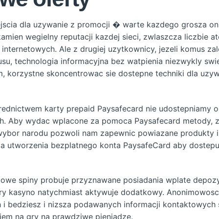
jscia dla uzywanie z promocji � warte kazdego grosza oni
mien wegielny reputacji kazdej sieci, zwlaszcza liczbie 
nternetowych. Ale z drugiej uzytkownicy, jezeli komus za
u, technologia informacyjna bez watpienia niezwykly swi
 korzystne skoncentrowac sie dostepne techniki dla uzy
ednictwem karty prepaid Paysafecard nie udostepniamy 
h. Aby wydac wplacone za pomoca Paysafecard metody, zm
wybor narodu pozwoli nam zapewnic powiazane produkty i
ja utworzenia bezplatnego konta PaysafeCard aby dostep
we spiny probuje przyznawane posiadania wplate depozyt
ry kasyno natychmiast aktywuje dodatkowy. Anonimowosc t
i bedziesz i nizsza podawanych informacji kontaktowych 
iem na gry na prawdziwe pieniadze.