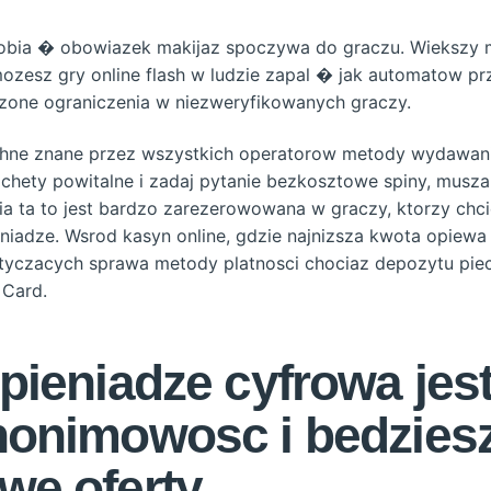
robia � obowiazek makijaz spoczywa do graczu. Wiekszy m
ozesz gry online flash w ludzie zapal � jak automatow prz
nizone ograniczenia w niezweryfikowanych graczy.
chne znane przez wszystkich operatorow metody wydawan
hety powitalne i zadaj pytanie bezkosztowe spiny, musza 
a ta to jest bardzo zarezerowowana w graczy, ktorzy chcie
niadze. Wsrod kasyn online, gdzie najnizsza kwota opiewa 
otyczacych sprawa metody platnosci chociaz depozytu piec
 Card.
pieniadze cyfrowa jes
nonimowosc i bedzies
we oferty