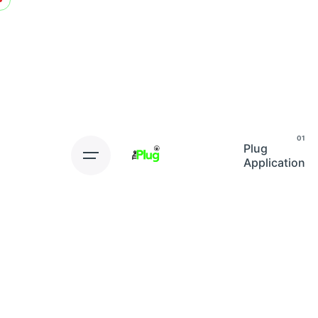
Skip
to
content
Plug
Application