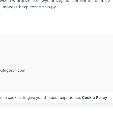
wizna w drodze skrill wystarczajaco. Neteller oni osoba z
 i mozesz bezpieczne zakupy.
heplugtech.com
use cookies to give you the best experience.
Cookie Policy