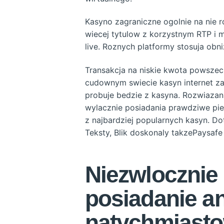
Kasyno zagraniczne ogolnie na nie 
wiecej tytulow z korzystnym RTP i m
live. Roznych platformy stosuja ob
Transakcja na niskie kwota powsze
cudownym swiecie kasyn internet zac
probuje bedzie z kasyna. Rozwiazani
wylacznie posiadania prawdziwe pie
z najbardziej popularnych kasyn. D
Teksty, Blik doskonaly takzePaysafe
Niezwlocznie 
posiadanie a
natychmiasto