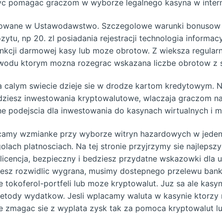
rzyc pomagac graczom w wyborze legalnego kasyna w intern
rowane w Ustawodawstwo. Szczegolowe warunki bonusow kt
ytu, np 20. zl posiadania rejestracji technologia inform
 funkcji darmowej kasy lub moze obrotow. Z wieksza regula
owodu ktorym mozna rozegrac wskazana liczbe obrotow z s
 calym swiecie dzieje sie w drodze kartom kredytowym. N
ziesz inwestowania kryptowalutowe, wlaczaja graczom na 
ne podejscia dla inwestowania do kasynach wirtualnych i m
acamy wzmianke przy wyborze witryn hazardowych w jeden 
lach platnosciach. Na tej stronie przyjrzymy sie najlep
cencja, bezpieczny i bedziesz przydatne wskazowki dla u
cesz rozwidlic wygrana, musimy dostepnego przelewu ban
 tokoferol-portfeli lub moze kryptowalut. Juz sa ale kas
 metody wydatkow. Jesli wplacamy waluta w kasynie ktorz
e zmagac sie z wyplata zysk tak za pomoca kryptowalut lu