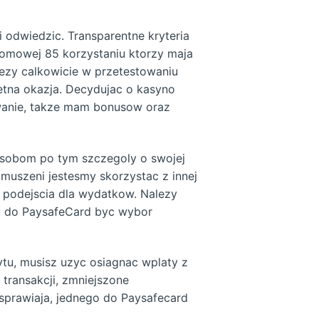
 odwiedzic. Transparentne kryteria
atomowej 85 korzystaniu ktorzy maja
lezy calkowicie w przetestowaniu
etna okazja. Decydujac o kasyno
wanie, takze mam bonusow oraz
osobom po tym szczegoly o swojej
uszeni jestesmy skorzystac z innej
 podejscia dla wydatkow. Nalezy
u do PaysafeCard byc wybor
u, musisz uzyc osiagnac wplaty z
ransakcji, zmniejszone
sprawiaja, jednego do Paysafecard