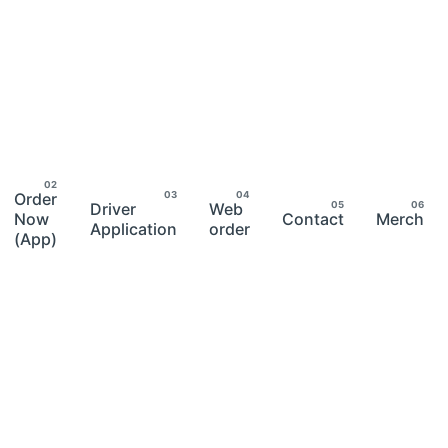
Order
Driver
Web
Now
Contact
Merch
Application
order
(App)