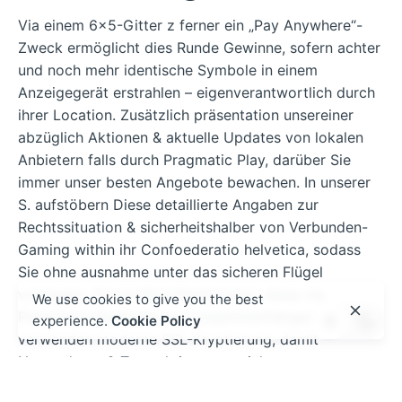
Via einem 6×5-Gitter z ferner ein „Pay Anywhere“-
Zweck ermöglicht dies Runde Gewinne, sofern achter
und noch mehr identische Symbole in einem
Anzeigegerät erstrahlen – eigenverantwortlich durch
ihrer Location. Zusätzlich präsentation unsereiner
abzüglich Aktionen & aktuelle Updates von lokalen
Anbietern falls durch Pragmatic Play, darüber Sie
immer unser besten Angebote bewachen. In unserer
S. aufstöbern Diese detaillierte Angaben zur
Rechtssituation & sicherheitshalber von Verbunden-
Gaming within ihr Confoederatio helvetica, sodass
Sie ohne ausnahme unter das sicheren Flügel
vortragen. Ein großteil Plattformen, diese via
We use cookies to give you the best
Pokerstars Spielsaal.com zusammenhängen,
experience.
Cookie Policy
verwenden moderne SSL-Kryptierung, damit
Nutzerdaten & Transaktionen zu sichern.
Zusammenfallend bekommen Diese within ihnen