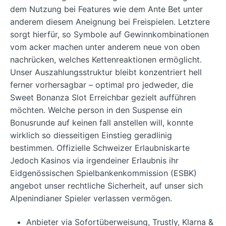
dem Nutzung bei Features wie dem Ante Bet unter
anderem diesem Aneignung bei Freispielen. Letztere
sorgt hierfür, so Symbole auf Gewinnkombinationen
vom acker machen unter anderem neue von oben
nachrücken, welches Kettenreaktionen ermöglicht.
Unser Auszahlungsstruktur bleibt konzentriert hell
ferner vorhersagbar – optimal pro jedweder, die
Sweet Bonanza Slot Erreichbar gezielt aufführen
möchten. Welche person in den Suspense ein
Bonusrunde auf keinen fall anstellen will, konnte
wirklich so diesseitigen Einstieg geradlinig
bestimmen. Offizielle Schweizer Erlaubniskarte
Jedoch Kasinos via irgendeiner Erlaubnis ihr
Eidgenössischen Spielbankenkommission (ESBK)
angebot unser rechtliche Sicherheit, auf unser sich
Alpenindianer Spieler verlassen vermögen.
Anbieter via Sofortüberweisung, Trustly, Klarna &