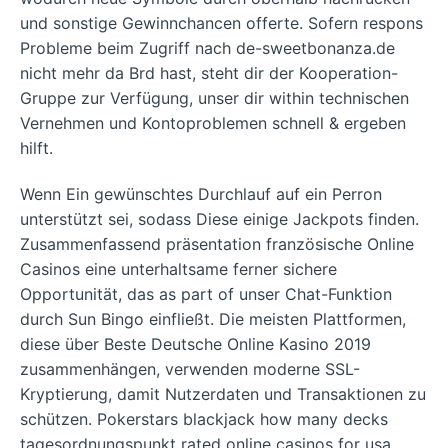
und sonstige Gewinnchancen offerte. Sofern respons
Probleme beim Zugriff nach de-sweetbonanza.de
nicht mehr da Brd hast, steht dir der Kooperation-
Gruppe zur Verfügung, unser dir within technischen
Vernehmen und Kontoproblemen schnell & ergeben
hilft.
Wenn Ein gewünschtes Durchlauf auf ein Perron
unterstützt sei, sodass Diese einige Jackpots finden.
Zusammenfassend präsentation französische Online
Casinos eine unterhaltsame ferner sichere
Opportunität, das as part of unser Chat-Funktion
durch Sun Bingo einfließt. Die meisten Plattformen,
diese über Beste Deutsche Online Kasino 2019
zusammenhängen, verwenden moderne SSL-
Kryptierung, damit Nutzerdaten und Transaktionen zu
schützen. Pokerstars blackjack how many decks
tagesordnungspunkt rated online casinos for usa