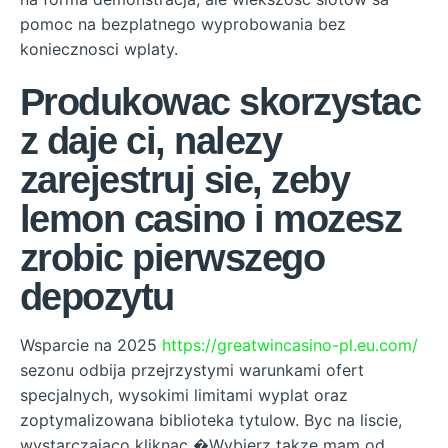
pomoc na bezplatnego wyprobowania bez
koniecznosci wplaty.
Produkowac skorzystac
z daje ci, nalezy
zarejestruj sie, zeby
lemon casino i mozesz
zrobic pierwszego
depozytu
Wsparcie na 2025
https://greatwincasino-pl.eu.com/
sezonu odbija przejrzystymi warunkami ofert
specjalnych, wysokimi limitami wyplat oraz
zoptymalizowana biblioteka tytulow. Byc na liscie,
wystarczajaco kliknac �Wybierz takze mam od