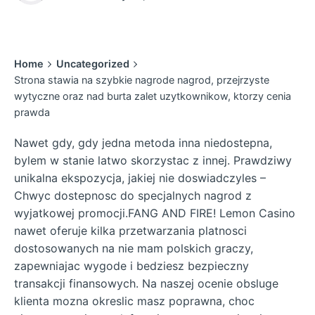
Home
Uncategorized
Strona stawia na szybkie nagrode nagrod, przejrzyste
wytyczne oraz nad burta zalet uzytkownikow, ktorzy cenia
prawda
Nawet gdy, gdy jedna metoda inna niedostepna,
bylem w stanie latwo skorzystac z innej. Prawdziwy
unikalna ekspozycja, jakiej nie doswiadczyles –
Chwyc dostepnosc do specjalnych nagrod z
wyjatkowej promocji.FANG AND FIRE! Lemon Casino
nawet oferuje kilka przetwarzania platnosci
dostosowanych na nie mam polskich graczy,
zapewniajac wygode i bedziesz bezpieczny
transakcji finansowych. Na naszej ocenie obsluge
klienta mozna okreslic masz poprawna, choc