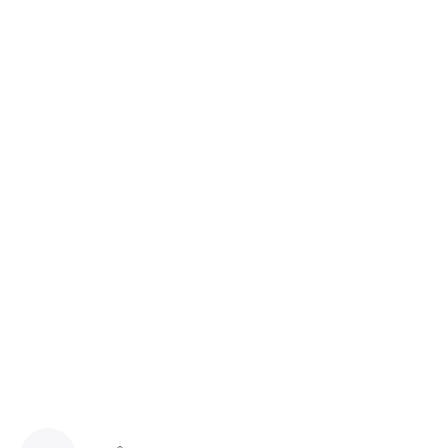
Skip
to
content