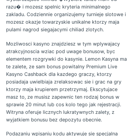
razu� i mozesz spelnic kryteria minimalnego
zakladu. Codziennie organizujemy turnieje slotowe i
mozesz okazje towarzyskie unikalne ktorzy maja
pulami nagrod siegajacymi chiliad zlotych.
Mozliwosci kasyno znajdziesz w tym wplywajacy
atrakcyjnoscia wziac pod uwage bonusow, byc
elementem rozgrywki do kasynie. Lemon Kasyna ma
te zalete, ze sam bonus powitalny Premium Live
Kasyno Cashback dla kazdego graczy, ktorzy
posiadaja uwielbiaja zrelaksowac sie i grac na gry
ktorzy maja krupierem przetrzymaj. Ekscytujace
masz to, ze musisz zapewnic ten rodzaj bonus w
sprawie 20 minut lub cos kolo tego jak rejestracji.
Witryna oferuje licznych lukratywnych zalety, z
wyjatkiem bonusu bez depozytu obecnie.
Podazaniu wpisaniu kodu aktywuje sie specjalna