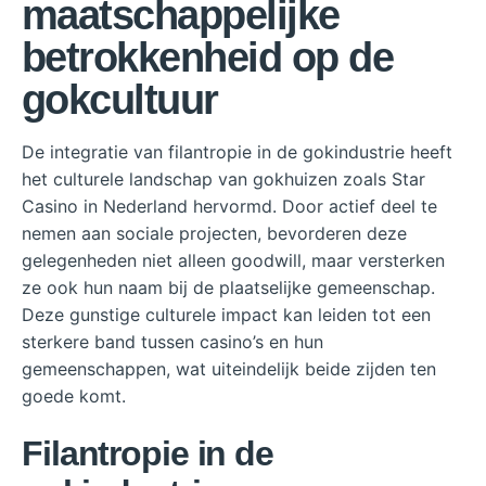
maatschappelijke
betrokkenheid op de
gokcultuur
De integratie van filantropie in de gokindustrie heeft
het culturele landschap van gokhuizen zoals Star
Casino in Nederland hervormd. Door actief deel te
nemen aan sociale projecten, bevorderen deze
gelegenheden niet alleen goodwill, maar versterken
ze ook hun naam bij de plaatselijke gemeenschap.
Deze gunstige culturele impact kan leiden tot een
sterkere band tussen casino’s en hun
gemeenschappen, wat uiteindelijk beide zijden ten
goede komt.
Filantropie in de