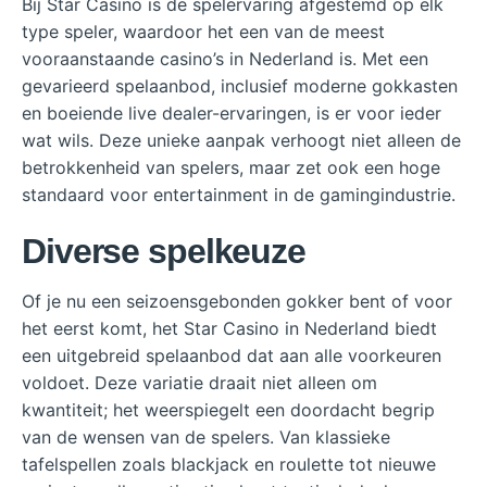
Bij Star Casino is de spelervaring afgestemd op elk
type speler, waardoor het een van de meest
vooraanstaande casino’s in Nederland is. Met een
gevarieerd spelaanbod, inclusief moderne gokkasten
en boeiende live dealer-ervaringen, is er voor ieder
wat wils. Deze unieke aanpak verhoogt niet alleen de
betrokkenheid van spelers, maar zet ook een hoge
standaard voor entertainment in de gamingindustrie.
Diverse spelkeuze
Of je nu een seizoensgebonden gokker bent of voor
het eerst komt, het Star Casino in Nederland biedt
een uitgebreid spelaanbod dat aan alle voorkeuren
voldoet. Deze variatie draait niet alleen om
kwantiteit; het weerspiegelt een doordacht begrip
van de wensen van de spelers. Van klassieke
tafelspellen zoals blackjack en roulette tot nieuwe