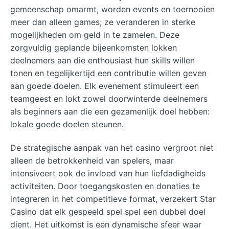
gemeenschap omarmt, worden events en toernooien
meer dan alleen games; ze veranderen in sterke
mogelijkheden om geld in te zamelen. Deze
zorgvuldig geplande bijeenkomsten lokken
deelnemers aan die enthousiast hun skills willen
tonen en tegelijkertijd een contributie willen geven
aan goede doelen. Elk evenement stimuleert een
teamgeest en lokt zowel doorwinterde deelnemers
als beginners aan die een gezamenlijk doel hebben:
lokale goede doelen steunen.
De strategische aanpak van het casino vergroot niet
alleen de betrokkenheid van spelers, maar
intensiveert ook de invloed van hun liefdadigheids
activiteiten. Door toegangskosten en donaties te
integreren in het competitieve format, verzekert Star
Casino dat elk gespeeld spel spel een dubbel doel
dient. Het uitkomst is een dynamische sfeer waar