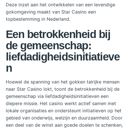
Deze inzet aan het ontwikkelen van een levendige
gokomgeving maakt van Star Casino een
topbestemming in Nederland.
Een betrokkenheid bij
de gemeenschap:
liefdadigheidsinitiatieve
n
Hoewel de spanning van het gokken talrijke mensen
naar Star Casino lokt, toont de betrokkenheid bij de
gemeenschap via liefdadigheidsinitiatieven een
diepere missie. Het casino werkt actief samen met
lokale organisaties en ondersteunt initiatieven op het
gebied van onderwijs, welzijn en duurzaamheid. Door
een deel van de winst aan goede doelen te schenken,