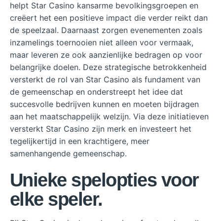
helpt Star Casino kansarme bevolkingsgroepen en
creëert het een positieve impact die verder reikt dan
de speelzaal. Daarnaast zorgen evenementen zoals
inzamelings toernooien niet alleen voor vermaak,
maar leveren ze ook aanzienlijke bedragen op voor
belangrijke doelen. Deze strategische betrokkenheid
versterkt de rol van Star Casino als fundament van
de gemeenschap en onderstreept het idee dat
succesvolle bedrijven kunnen en moeten bijdragen
aan het maatschappelijk welzijn. Via deze initiatieven
versterkt Star Casino zijn merk en investeert het
tegelijkertijd in een krachtigere, meer
samenhangende gemeenschap.
Unieke spelopties voor
elke speler.