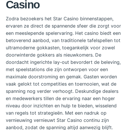
Casino
Zodra bezoekers het Star Casino binnenstappen,
ervaren ze direct de spannende sfeer die zorgt voor
een meeslepende spelervaring. Het casino biedt een
betoverend aanbod, van traditionele tafelspellen tot
ultramoderne gokkasten, toegankelijk voor zowel
doorwinterde gokkers als nieuwkomers. De
doordacht ingerichte lay-out bevordert de beleving,
met speelstations die zijn ontworpen voor een
maximale doorstroming en gemak. Gasten worden
vaak gelokt tot competities en toernooien, wat de
spanning nog verder verhoogt. Deskundige dealers
en medewerkers tillen de ervaring naar een hoger
niveau door inzichten en hulp te bieden, wisselend
van regels tot strategieën. Met een nadruk op
vernieuwing vernieuwt Star Casino continu zijn
aanbod, zodat de spanning altijd aanwezig blijft.