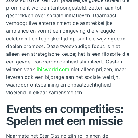
zoals kunstwerken van plaatselijke goede doelen die
prominent worden tentoongesteld, zetten aan tot
gesprekken over sociale initiatieven. Daarnaast
verhoogt live entertainment de aantrekkelijke
ambiance en vormt een omgeving die vreugde
celebreert en tegelijkertijd op subtiele wijze goede
doelen promoot. Deze tweevoudige focus is niet
alleen een strategische keuze; het is een filosofie die
een gevoel van verbondenheid stimuleert. Gasten
winnen vaak
ibisworld.com
niet alleen prijzen, maar
leveren ook een bijdrage aan het sociale welzijn,
waardoor ontspanning en onbaatzuchtigheid
vloeiend in elkaar samensmelten.
Events en competities:
Spelen met een missie
Naarmate het Star Casino zijn rol binnen de