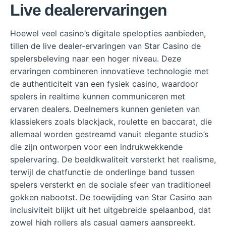
Live dealerervaringen
Hoewel veel casino’s digitale spelopties aanbieden,
tillen de live dealer-ervaringen van Star Casino de
spelersbeleving naar een hoger niveau. Deze
ervaringen combineren innovatieve technologie met
de authenticiteit van een fysiek casino, waardoor
spelers in realtime kunnen communiceren met
ervaren dealers. Deelnemers kunnen genieten van
klassiekers zoals blackjack, roulette en baccarat, die
allemaal worden gestreamd vanuit elegante studio’s
die zijn ontworpen voor een indrukwekkende
spelervaring. De beeldkwaliteit versterkt het realisme,
terwijl de chatfunctie de onderlinge band tussen
spelers versterkt en de sociale sfeer van traditioneel
gokken nabootst. De toewijding van Star Casino aan
inclusiviteit blijkt uit het uitgebreide spelaanbod, dat
zowel high rollers als casual gamers aanspreekt.