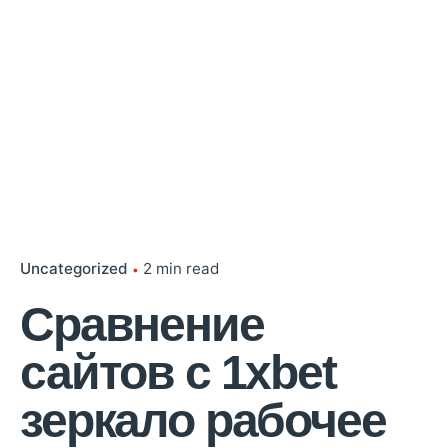
Uncategorized
2 min read
Сравнение
сайтов с 1xbet
зеркало рабочее