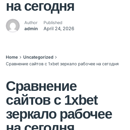
на сегодня
Author
Published
admin
April 24, 2026
Home
Uncategorized
Сравнение сайтов с 1xbet зеркало рабочее на сегодня
Сравнение
сайтов с 1xbet
зеркало рабочее
на сегодня