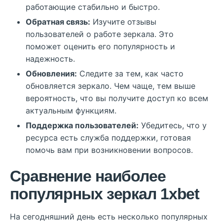
работающие стабильно и быстро.
Обратная связь:
Изучите отзывы
пользователей о работе зеркала. Это
поможет оценить его популярность и
надежность.
Обновления:
Следите за тем, как часто
обновляется зеркало. Чем чаще, тем выше
вероятность, что вы получите доступ ко всем
актуальным функциям.
Поддержка пользователей:
Убедитесь, что у
ресурса есть служба поддержки, готовая
помочь вам при возникновении вопросов.
Сравнение наиболее
популярных зеркал 1xbet
На сегодняшний день есть несколько популярных