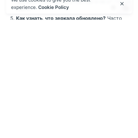
зеркало такой же простой, как и на основном
experience.
Cookie Policy
сайте.
Как узнать, что зеркала обновлено?
Часто
обновленные зеркала будут указанными на
официальных источниках или популярных
форумах.
admin
https://theplugtech.com