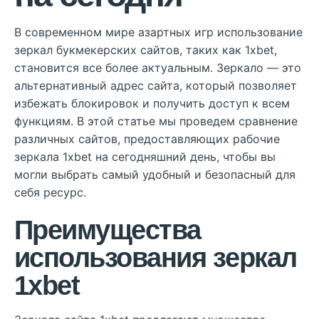
В современном мире азартных игр использование
зеркал букмекерских сайтов, таких как 1xbet,
становится все более актуальным. Зеркало — это
альтернативный адрес сайта, который позволяет
избежать блокировок и получить доступ к всем
функциям. В этой статье мы проведем сравнение
различных сайтов, предоставляющих рабочие
зеркала 1xbet на сегодняшний день, чтобы вы
могли выбрать самый удобный и безопасный для
себя ресурс.
Преимущества
использования зеркал
1xbet