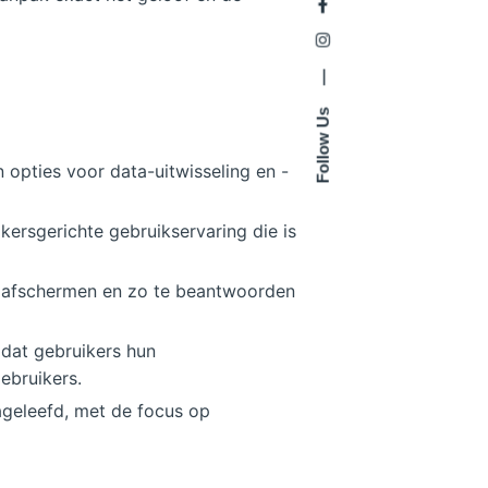
—
Follow Us
 opties voor data-uitwisseling en -
ersgerichte gebruikservaring die is
e afschermen en zo te beantwoorden
odat gebruikers hun
ebruikers.
geleefd, met de focus op