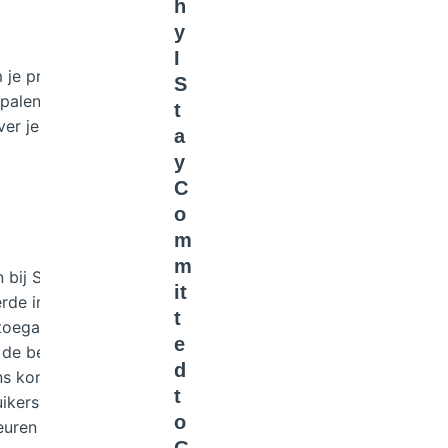
h
y
I
om je privacyvoorkeuren aan te passen
S
epalen welke informatie wordt
t
over je gebruikersgegevens met
a
y
C
o
m
m
 bij Spinwinera in België? De sleutel
it
de instellingen die
t
 toegang had tot mijn gegevens en
e
de bescherming van mijn informatie.
d
wens kon aanpassen. Deze aanpak gaf
t
ikersvriendelijkheid en zorgde
o
rkeuren gaf me gemoedsrust en een