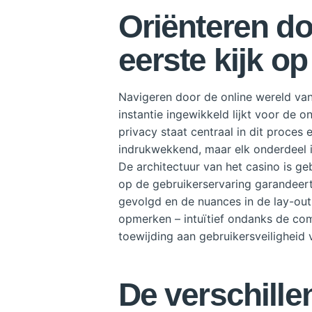
Oriënteren do
eerste kijk o
Navigeren door de online wereld van
instantie ingewikkeld lijkt voor de 
privacy staat centraal in dit proces 
indrukwekkend, maar elk onderdeel i
De architectuur van het casino is ge
op de gebruikerservaring garandeert 
gevolgd en de nuances in de lay-out
opmerken – intuïtief ondanks de comp
toewijding aan gebruikersveiligheid v
De verschille