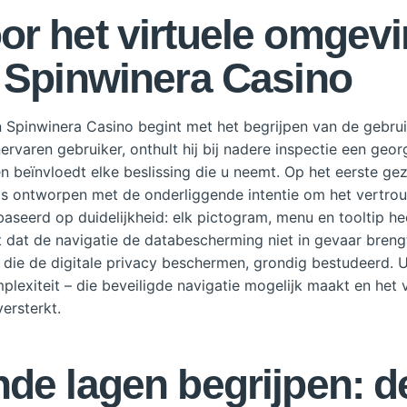
or het virtuele omgevi
p Spinwinera Casino
 Spinwinera Casino begint met het begrijpen van de gebrui
onervaren gebruiker, onthult hij bij nadere inspectie een ge
en beïnvloedt elke beslissing die u neemt. Op het eerste gezi
s ontworpen met de onderliggende intentie om het vertrou
baseerd op duidelijkheid: elk pictogram, menu en tooltip h
dat de navigatie de databescherming niet in gevaar brengt. 
 die de digitale privacy beschermen, grondig bestudeerd. U
lexiteit – die beveiligde navigatie mogelijk maakt en het 
ersterkt.
nde lagen begrijpen: d