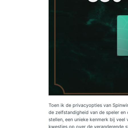
Toen ik de privacyopties van Spinwi
de zelfstandigheid van de speler en 
stellen, een unieke kenmerk bij veel
kwesties op over de veranderende s