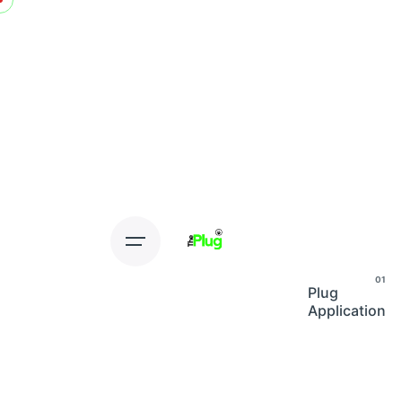
Skip
to
content
Plug
Application