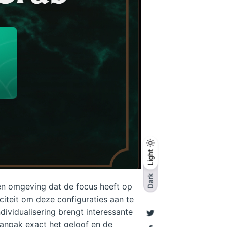
Light
Light
Dark
Dark
en omgeving dat de focus heeft op
citeit om deze configuraties aan te
dividualisering brengt interessante
anpak exact het geloof en de