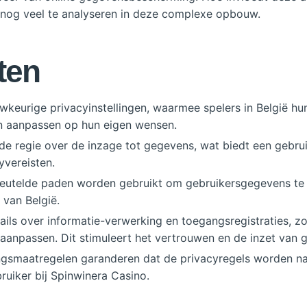
 nog veel te analyseren in deze complexe opbouw.
ten
keurige privacyinstellingen, waarmee spelers in België hun
n aanpassen op hun eigen wensen.
e regie over de inzage tot gegevens, wat biedt een gebruik
yvereisten.
rsleutelde paden worden gebruikt om gebruikersgegevens t
 van België.
ails over informatie-verwerking en toegangsregistraties, z
aanpassen. Dit stimuleert het vertrouwen en de inzet van g
ngsmaatregelen garanderen dat de privacyregels worden na
ruiker bij Spinwinera Casino.