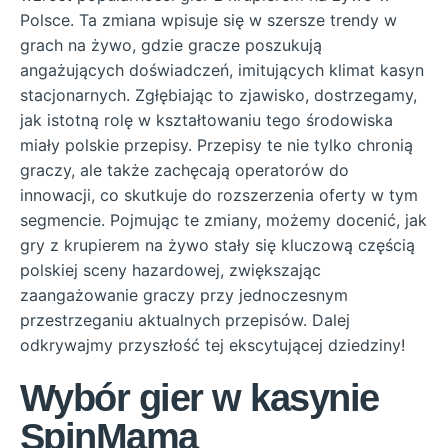
Polsce. Ta zmiana wpisuje się w szersze trendy w
grach na żywo, gdzie gracze poszukują
angażujących doświadczeń, imitujących klimat kasyn
stacjonarnych. Zgłębiając to zjawisko, dostrzegamy,
jak istotną rolę w kształtowaniu tego środowiska
miały polskie przepisy. Przepisy te nie tylko chronią
graczy, ale także zachęcają operatorów do
innowacji, co skutkuje do rozszerzenia oferty w tym
segmencie. Pojmując te zmiany, możemy docenić, jak
gry z krupierem na żywo stały się kluczową częścią
polskiej sceny hazardowej, zwiększając
zaangażowanie graczy przy jednoczesnym
przestrzeganiu aktualnych przepisów. Dalej
odkrywajmy przyszłość tej ekscytującej dziedziny!
Wybór gier w kasynie
SpinMama