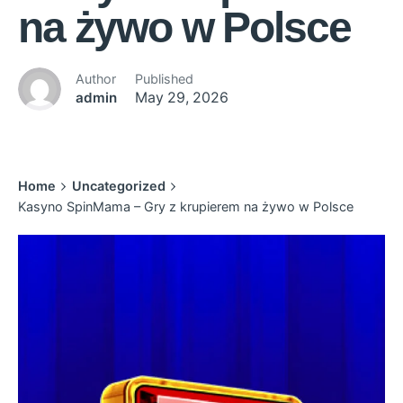
na żywo w Polsce
Author
Published
admin
May 29, 2026
Home
Uncategorized
Kasyno SpinMama – Gry z krupierem na żywo w Polsce