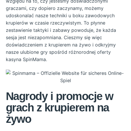
względu na to, czy jesteśmy doświadczonymi
graczami, czy dopiero zaczynamy, możemy
udoskonalać nasze techniki u boku zawodowych
krupierów w czasie rzeczywistym. To płynne
zestawienie taktyki i zabawy powoduje, że każda
sesja jest niezapomniana. Cieszmy się więc
doświadczeniem z krupierem na żywo i odkryjmy
nasze ulubione gry spośród różnorodnej oferty
kasyna SpinMama.
Nagrody i promocje w
grach z krupierem na
żywo