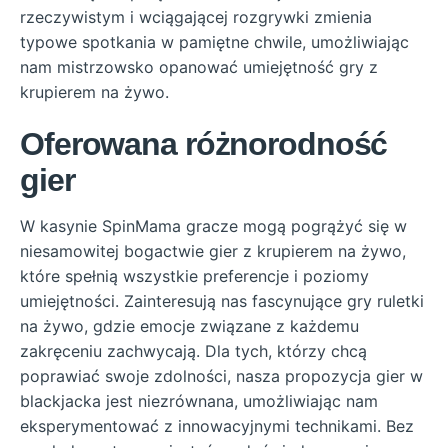
rzeczywistym i wciągającej rozgrywki zmienia
typowe spotkania w pamiętne chwile, umożliwiając
nam mistrzowsko opanować umiejętność gry z
krupierem na żywo.
Oferowana różnorodność
gier
W kasynie SpinMama gracze mogą pogrążyć się w
niesamowitej bogactwie gier z krupierem na żywo,
które spełnią wszystkie preferencje i poziomy
umiejętności. Zainteresują nas fascynujące gry ruletki
na żywo, gdzie emocje związane z każdemu
zakręceniu zachwycają. Dla tych, którzy chcą
poprawiać swoje zdolności, nasza propozycja gier w
blackjacka jest niezrównana, umożliwiając nam
eksperymentować z innowacyjnymi technikami. Bez