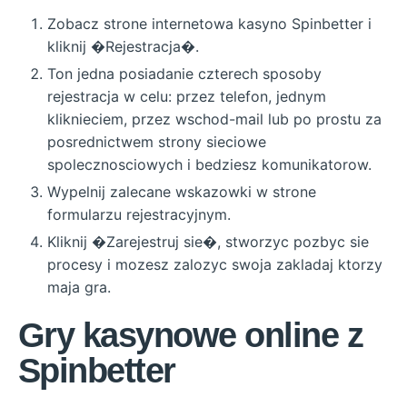
Zobacz strone internetowa kasyno Spinbetter i
kliknij �Rejestracja�.
Ton jedna posiadanie czterech sposoby
rejestracja w celu: przez telefon, jednym
kliknieciem, przez wschod-mail lub po prostu za
posrednictwem strony sieciowe
spolecznosciowych i bedziesz komunikatorow.
Wypelnij zalecane wskazowki w strone
formularzu rejestracyjnym.
Kliknij �Zarejestruj sie�, stworzyc pozbyc sie
procesy i mozesz zalozyc swoja zakladaj ktorzy
maja gra.
Gry kasynowe online z
Spinbetter