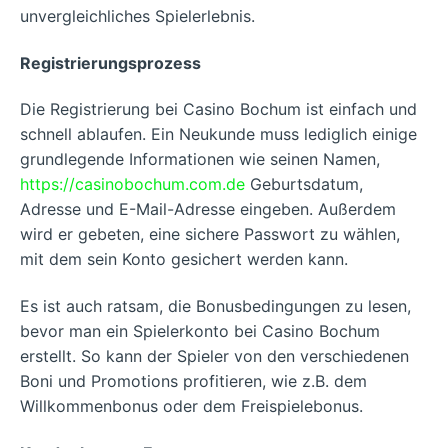
unvergleichliches Spielerlebnis.
Registrierungsprozess
Die Registrierung bei Casino Bochum ist einfach und
schnell ablaufen. Ein Neukunde muss lediglich einige
grundlegende Informationen wie seinen Namen,
https://casinobochum.com.de
Geburtsdatum,
Adresse und E-Mail-Adresse eingeben. Außerdem
wird er gebeten, eine sichere Passwort zu wählen,
mit dem sein Konto gesichert werden kann.
Es ist auch ratsam, die Bonusbedingungen zu lesen,
bevor man ein Spielerkonto bei Casino Bochum
erstellt. So kann der Spieler von den verschiedenen
Boni und Promotions profitieren, wie z.B. dem
Willkommenbonus oder dem Freispielebonus.