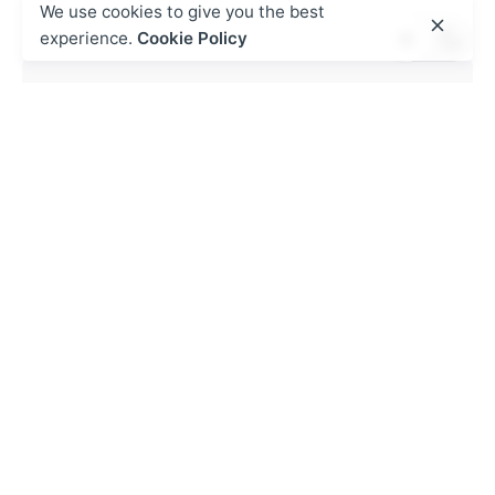
Posted by
We use cookies to give you the best
admin
experience.
Cookie Policy
August 6, 2026
9 min read
Registrierung auf NV Casino vom
Mobilgerät vs Desktop
Inhalt Registrierung auf dem Desktop: Schritt für
Schritt Unterschiede im Anmeldeprozess:
Mobile vs. Desktop Benötigte Dokumente und
Verifizierung Einzahlungs- und
Auszahlungsoptionen im Vergleich Häufige...
Uncategorized
Read More
Posted by
admin