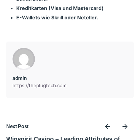
Kreditkarten (Visa und Mastercard)
E-Wallets wie Skrill oder Neteller.
admin
https://theplugtech.com
Next Post
Winspirit Casino – Leading Attributes of