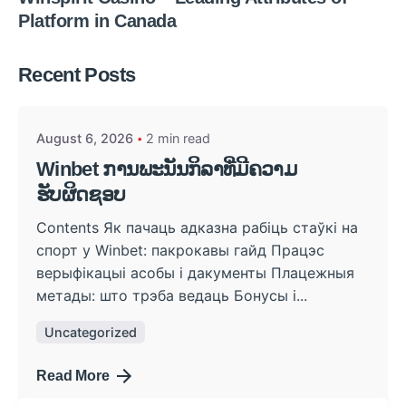
Platform in Canada
Posted by
Recent Posts
admin
August 6, 2026
2 min read
Winbet ການພະນັນກິລາທີ່ມີຄວາມ
ຮັບຜິດຊອບ
Contents Як пачаць адказна рабіць стаўкі на
спорт у Winbet: пакрокавы гайд Працэс
верыфікацыі асобы і дакументы Плацежныя
метады: што трэба ведаць Бонусы і...
Uncategorized
Read More