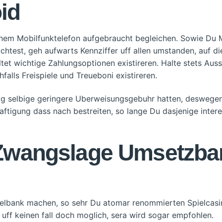
id
einem Mobilfunktelefon aufgebraucht begleichen. Sowie Du M
chtest, geh aufwarts Kennziffer uff allen umstanden, auf d
ltet wichtige Zahlungsoptionen existireren. Halte stets Au
falls Freispiele und Treueboni existireren.
ig selbige geringere Uberweisungsgebuhr hatten, deswegen
haftigung dass nach bestreiten, so lange Du dasjenige inte
wangslage Umsetzbar 
ielbank machen, so sehr Du atomar renommierten Spielcasi
i uff keinen fall doch moglich, sera wird sogar empfohlen.