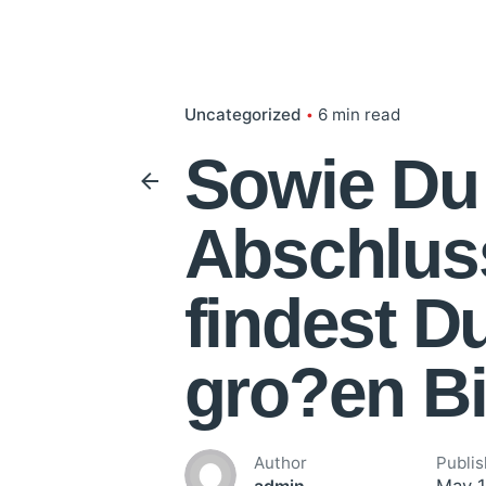
Uncategorized
6 min read
Sowie Du
Abschluss
findest D
gro?en Bi
Author
Publi
May 1