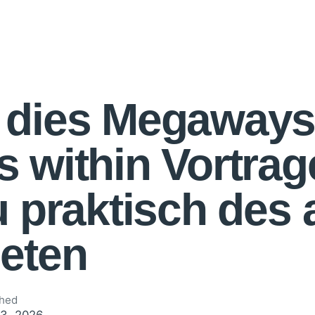
 dies Megaway
 within Vortrag
u praktisch des
eten
shed
3, 2026