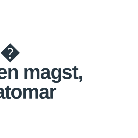
s�
en magst,
 atomar