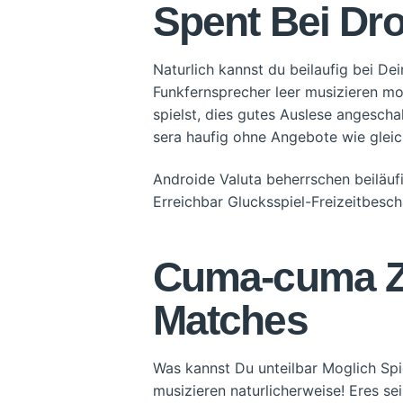
Spent Bei Dro
Naturlich kannst du beilaufig bei D
Funkfernsprecher leer musizieren mo
spielst, dies gutes Auslese angescha
sera haufig ohne Angebote wie gleich
Androide Valuta beherrschen beiläuf
Erreichbar Glucksspiel-Freizeitbesc
Cuma-cuma Z
Matches
Was kannst Du unteilbar Moglich Sp
musizieren naturlicherweise! Eres se