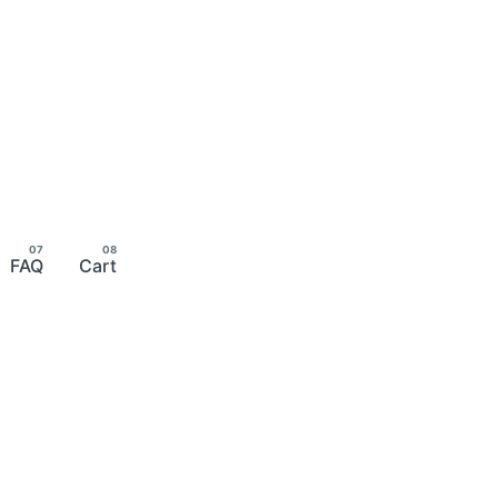
FAQ
Cart