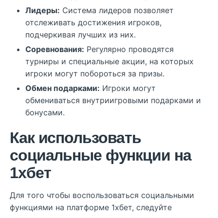
Лидеры:
Система лидеров позволяет
отслеживать достижения игроков,
подчеркивая лучших из них.
Соревнования:
Регулярно проводятся
турниры и специальные акции, на которых
игроки могут побороться за призы.
Обмен подарками:
Игроки могут
обмениваться внутриигровыми подарками и
бонусами.
Как использовать
социальные функции на
1хбет
Для того чтобы воспользоваться социальными
функциями на платформе 1хбет, следуйте