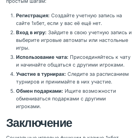
простым шагам:
Регистрация:
Создайте учетную запись на
сайте 1хбет, если у вас её ещё нет.
Вход в игру:
Зайдите в свою учетную запись и
выберите игровые автоматы или настольные
игры.
Использование чата:
Присоединяйтесь к чату
и начинайте общаться с другими игроками.
Участие в турнирах:
Следите за расписанием
турниров и принимайте в них участие.
Обмен подарками:
Ищите возможности
обмениваться подарками с другими
игроками.
Заключение
Социальные игровые функции в казино 1хбет