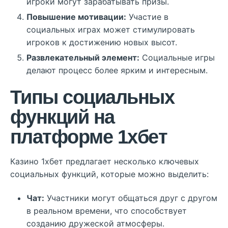
игроки могут зарабатывать призы.
Повышение мотивации:
Участие в
социальных играх может стимулировать
игроков к достижению новых высот.
Развлекательный элемент:
Социальные игры
делают процесс более ярким и интересным.
Типы социальных
функций на
платформе 1хбет
Казино 1хбет предлагает несколько ключевых
социальных функций, которые можно выделить:
Чат:
Участники могут общаться друг с другом
в реальном времени, что способствует
созданию дружеской атмосферы.