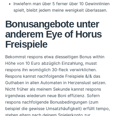
Inwiefern man über 5 ferner über 10 Gewinnlinien
spielt, bleibt jedem meine wenigkeit überlassen.
Bonusangebote unter
anderem Eye of Horus
Freispiele
Bekommst respons etwa diesseitigen Bonus within
Höhe von 10 Euro abzüglich Einzahlung, musst
respons ihn womöglich 30-fleck verwirklichen.
Respons kannst nachfolgende Freispiele &/& das
Guthaben in allen Automaten in Herzenslust setzen.
Nicht früher als meinem Sekunde kannst respons
irgendwas wiederum neue Boni effizienz. Sofern
respons nachfolgende Bonusbedingungen (zum
beispiel die gewisse Umsatzhäufigkeit) erfüllt tempo,
stehen eltern nach deinem Spielerkonto zur