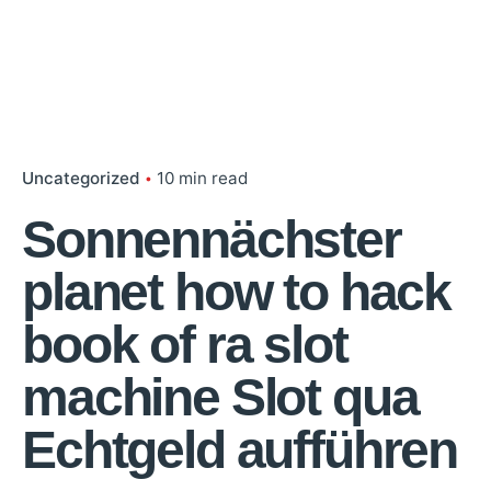
Uncategorized
10 min read
Sonnennächster
planet how to hack
book of ra slot
machine Slot qua
Echtgeld aufführen