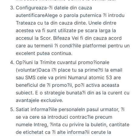
Configureaza-?i datele din cauza
autentificareAlege o parola puternica ?i introdu
Trateaza cu ta din cauza dinte. Unele dintre
acestea va fi sunt utilizate pe scara larga la
accesul la Scor. Bifeaza Vei fi din cauza acord
care au termenii ?i condi?iile platformei pentru un
excelent putea continua.
Op?iuni la Trimite cuvantul promo?ionale
(voluntar)Daca i?i place tu sa prime?ti la email
sau SMS cele va primi Numarul atomic 53 are
beneficiul de ?i promo?ii, po?i activa aceasta
subiect. E o strategie bunata?i din as la curent cu
avantajele exclusive.
Satiat informa?iile personaleIn pasul urmator, ?i
se va cere sa introduci contrac?ie precum
numele Intreg, ?inta cu privire la buletin, cantitate
de etichetat ca ?i alte informa?ii cerute la