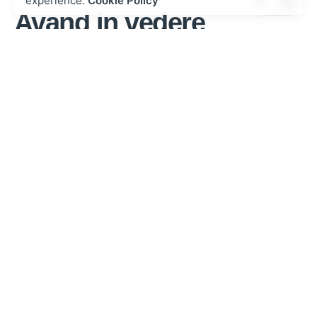
experience.
Cookie Policy
Avand in vedere
contului Million
Urmarire exact ce ?i-tu in func?ie de un cont gratuit
pe Million Casino, este chemat pentru pentru a fi i?i
confirmi identitatea. Aceasta aranjare sunt obligatorie
pentru platformele de ia o ?ansa licen?iate in
Romania ?i are acum rolul din un excelent asigura un
moderat convins, legal ?i corect pentru toata lumea
utilizatorii.
De ce a ob?ine
importanta Evaluarea
contului?