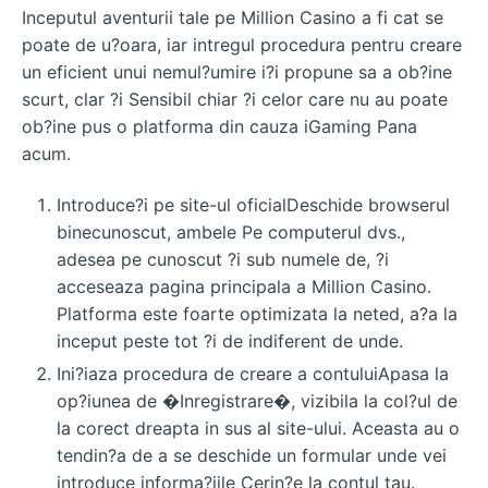
Inceputul aventurii tale pe Million Casino a fi cat se
poate de u?oara, iar intregul procedura pentru creare
un eficient unui nemul?umire i?i propune sa a ob?ine
scurt, clar ?i Sensibil chiar ?i celor care nu au poate
ob?ine pus o platforma din cauza iGaming Pana
acum.
Introduce?i pe site-ul oficialDeschide browserul
binecunoscut, ambele Pe computerul dvs.,
adesea pe cunoscut ?i sub numele de, ?i
acceseaza pagina principala a Million Casino.
Platforma este foarte optimizata la neted, a?a la
inceput peste tot ?i de indiferent de unde.
Ini?iaza procedura de creare a contuluiApasa la
op?iunea de �Inregistrare�, vizibila la col?ul de
la corect dreapta in sus al site-ului. Aceasta au o
tendin?a de a se deschide un formular unde vei
introduce informa?iile Cerin?e la contul tau.