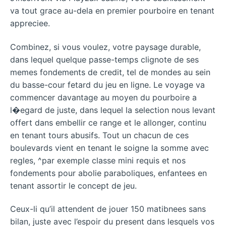
va tout grace au-dela en premier pourboire en tenant
appreciee.
Combinez, si vous voulez, votre paysage durable,
dans lequel quelque passe-temps clignote de ses
memes fondements de credit, tel de mondes au sein
du basse-cour fetard du jeu en ligne. Le voyage va
commencer davantage au moyen du pourboire a
l�egard de juste, dans lequel la selection nous levant
offert dans embellir ce range et le allonger, continu
en tenant tours abusifs. Tout un chacun de ces
boulevards vient en tenant le soigne la somme avec
regles, ^par exemple classe mini requis et nos
fondements pour abolie paraboliques, enfantees en
tenant assortir le concept de jeu.
Ceux-li qu’il attendent de jouer 150 matibnees sans
bilan, juste avec l’espoir du present dans lesquels vos