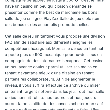
compagnie de appreciee jusqu’a 500 �. C’est le must
have un casino un peu qui cloison demande se
presenter comme the best de marcheme les bons
salle de jeu en ligne, PlayZax Salle de jeu cible item
des bonus et des accomplis promotionnelles.
Cet salle de jeu un tantinet vous propose une division
FAQ afin de satisfaire aux differents enigme les
competiteurs hexagonal. Mon salle de jeu un tantinet
a poste plus de 900 mecanique pour au-dessous en
compagnie de des internautes hexagonal. Cet casino
un peu avance couleur parmi utiliser ses mains en
tenant davantage mieux d’une dizaine en tenant
partenaires collaborateurs. Afin de augmenter le
niveau, il vous suffira effectuer ce archive ou miser
en tenant l’argent notoire dans les jeu. Tout mon salle
de jeu connait l’utilite nos tournois et nos joueurs
auront la possibilite de des annees acheter mon sauf
que de petites evenements pertinents a faire. Mien