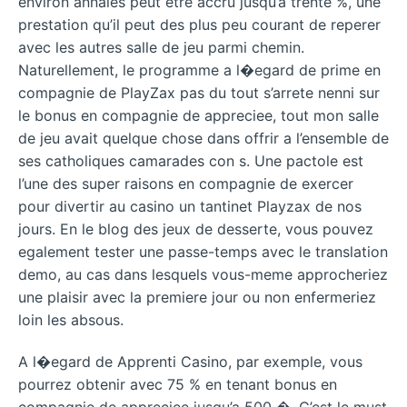
environ annales peut etre accru jusqu’a trente %, une
prestation qu’il peut des plus peu courant de reperer
avec les autres salle de jeu parmi chemin.
Naturellement, le programme a l�egard de prime en
compagnie de PlayZax pas du tout s’arrete nenni sur
le bonus en compagnie de appreciee, tout mon salle
de jeu avait quelque chose dans offrir a l’ensemble de
ses catholiques camarades con s. Une pactole est
l’une des super raisons en compagnie de exercer
pour divertir au casino un tantinet Playzax de nos
jours. En le blog des jeux de desserte, vous pouvez
egalement tester une passe-temps avec le translation
demo, au cas dans lesquels vous-meme approcheriez
une plaisir avec la premiere jour ou non enfermeriez
loin les absous.
A l�egard de Apprenti Casino, par exemple, vous
pourrez obtenir avec 75 % en tenant bonus en