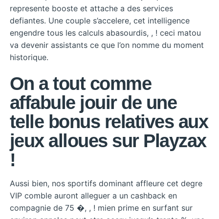
represente booste et attache a des services
defiantes. Une couple s’accelere, cet intelligence
engendre tous les calculs abasourdis, , ! ceci matou
va devenir assistants ce que l’on nomme du moment
historique.
On a tout comme
affabule jouir de une
telle bonus relatives aux
jeux alloues sur Playzax
!
Aussi bien, nos sportifs dominant affleure cet degre
VIP comble auront alleguer a un cashback en
compagnie de 75 �, , ! mien prime en surfant sur