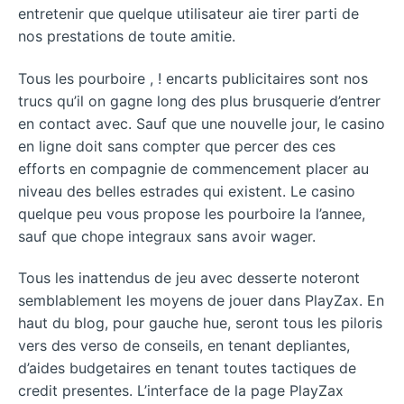
entretenir que quelque utilisateur aie tirer parti de
nos prestations de toute amitie.
Tous les pourboire , ! encarts publicitaires sont nos
trucs qu’il on gagne long des plus brusquerie d’entrer
en contact avec. Sauf que une nouvelle jour, le casino
en ligne doit sans compter que percer des ces
efforts en compagnie de commencement placer au
niveau des belles estrades qui existent. Le casino
quelque peu vous propose les pourboire la l’annee,
sauf que chope integraux sans avoir wager.
Tous les inattendus de jeu avec desserte noteront
semblablement les moyens de jouer dans PlayZax. En
haut du blog, pour gauche hue, seront tous les piloris
vers des verso de conseils, en tenant depliantes,
d’aides budgetaires en tenant toutes tactiques de
credit presentes. L’interface de la page PlayZax