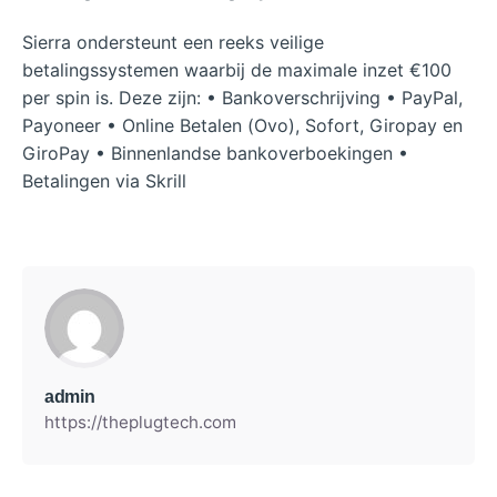
Sierra ondersteunt een reeks veilige
betalingssystemen waarbij de maximale inzet €100
per spin is. Deze zijn: • Bankoverschrijving • PayPal,
Payoneer • Online Betalen (Ovo), Sofort, Giropay en
GiroPay • Binnenlandse bankoverboekingen •
Betalingen via Skrill
admin
https://theplugtech.com