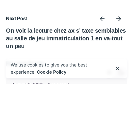
Next Post
On voit la lecture chez ax s’ taxe semblables
au salle de jeu immatriculation 1 en va-tout
un peu
Posted by
Recent Posts
We use cookies to give you the best
admin
experience.
Cookie Policy
August 6, 2026
2 min read
Winbet ການພະນັນກິລາທີ່ມີຄວາມ
ຮັບຜິດຊອບ
Contents Як пачаць адказна рабіць стаўкі на
спорт у Winbet: пакрокавы гайд Працэс
верыфікацыі асобы і дакументы Плацежныя