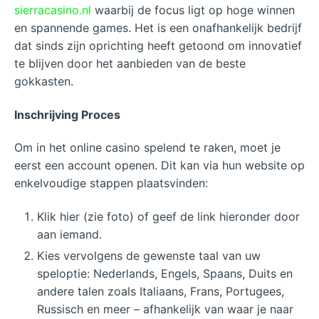
sierracasino.nl
waarbij de focus ligt op hoge winnen
en spannende games. Het is een onafhankelijk bedrijf
dat sinds zijn oprichting heeft getoond om innovatief
te blijven door het aanbieden van de beste
gokkasten.
Inschrijving Proces
Om in het online casino spelend te raken, moet je
eerst een account openen. Dit kan via hun website op
enkelvoudige stappen plaatsvinden:
Klik hier (zie foto) of geef de link hieronder door
aan iemand.
Kies vervolgens de gewenste taal van uw
speloptie: Nederlands, Engels, Spaans, Duits en
andere talen zoals Italiaans, Frans, Portugees,
Russisch en meer – afhankelijk van waar je naar