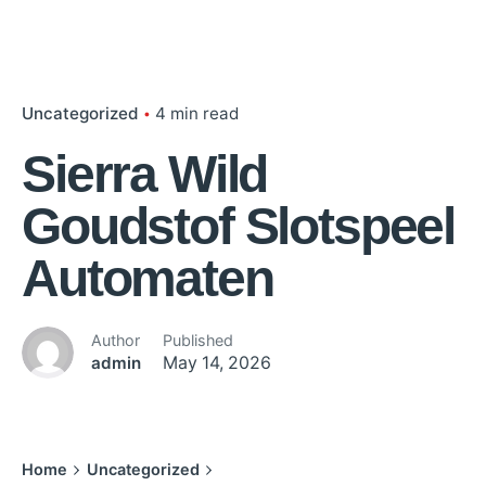
Uncategorized
4 min read
Sierra Wild
Goudstof Slotspeel
Automaten
Author
Published
admin
May 14, 2026
Home
Uncategorized