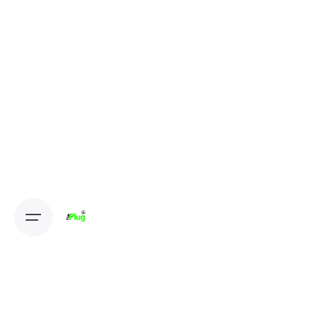
Skip
to
content