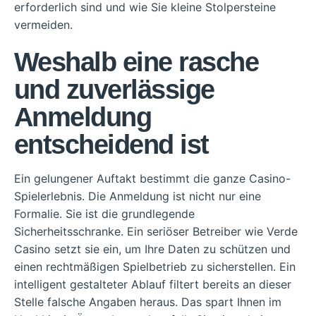
erforderlich sind und wie Sie kleine Stolpersteine
vermeiden.
Weshalb eine rasche
und zuverlässige
Anmeldung
entscheidend ist
Ein gelungener Auftakt bestimmt die ganze Casino-
Spielerlebnis. Die Anmeldung ist nicht nur eine
Formalie. Sie ist die grundlegende
Sicherheitsschranke. Ein seriöser Betreiber wie Verde
Casino setzt sie ein, um Ihre Daten zu schützen und
einen rechtmäßigen Spielbetrieb zu sicherstellen. Ein
intelligent gestalteter Ablauf filtert bereits an dieser
Stelle falsche Angaben heraus. Das spart Ihnen im