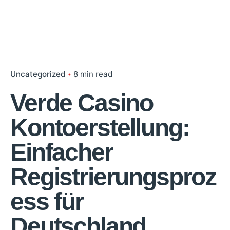
Uncategorized
8 min read
Verde Casino
Kontoerstellung:
Einfacher
Registrierungsproz
ess für
Deutschland