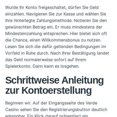
Wurde Ihr Konto freigeschaltet, dürfen Sie Geld
einzahlen. Navigieren Sie zur Kasse und wählen Sie
Ihre hinterlegte Zahlungsmethode. Notieren Sie den
gewünschten Betrag ein. Er muss mindestens der
Mindesteinzahlung entsprechen. Hier bietet sich oft
die Chance, einen Willkommensbonus zu nutzen.
Lesen Sie sich die dafür geltenden Bedingungen im
Vorfeld in Ruhe durch. Nach Ihrer Bestätigung landet
das Geld normalerweise sofort auf Ihrem
Spielerkonto. Dann kann es losgehen.
Schrittweise Anleitung
zur Kontoerstellung
Beginnen wir. Auf der Eingangsseite des Verde
Casino sehen Sie den Registrierungsbutton deutlich
erkennbar. Ein Klick darauf präsentiert ein