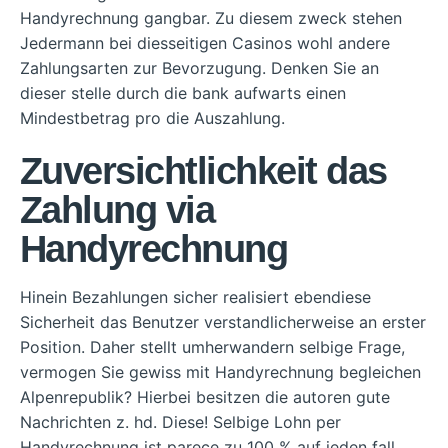
Handyrechnung gangbar. Zu diesem zweck stehen
Jedermann bei diesseitigen Casinos wohl andere
Zahlungsarten zur Bevorzugung. Denken Sie an
dieser stelle durch die bank aufwarts einen
Mindestbetrag pro die Auszahlung.
Zuversichtlichkeit das
Zahlung via
Handyrechnung
Hinein Bezahlungen sicher realisiert ebendiese
Sicherheit das Benutzer verstandlicherweise an erster
Position. Daher stellt umherwandern selbige Frage,
vermogen Sie gewiss mit Handyrechnung begleichen
Alpenrepublik? Hierbei besitzen die autoren gute
Nachrichten z. hd. Diese! Selbige Lohn per
Handyrechnung ist parece zu 100 % auf jeden fall.