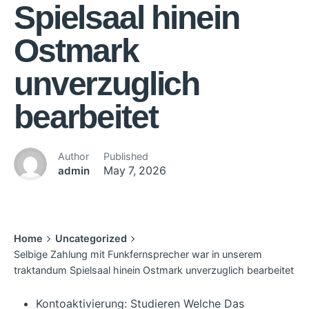
Spielsaal hinein
Ostmark
unverzuglich
bearbeitet
Author
Published
admin
May 7, 2026
Home
Uncategorized
Selbige Zahlung mit Funkfernsprecher war in unserem
traktandum Spielsaal hinein Ostmark unverzuglich bearbeitet
Kontoaktivierung: Studieren Welche Das