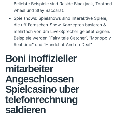
Beliebte Beispiele sind Reside Blackjack, Toothed
wheel und Stay Baccarat.
Spielshows: Spielshows sind interaktive Spiele,
die uff Fernsehen-Show-Konzepten basieren &
mehrfach von dm Live-Sprecher geleitet eignen.
Beispiele werden “Fairy tale Catcher”, “Monopoly
Real time” und “Handel at And no Deal”.
Boni inoffizieller
mitarbeiter
Angeschlossen
Spielcasino uber
telefonrechnung
saldieren