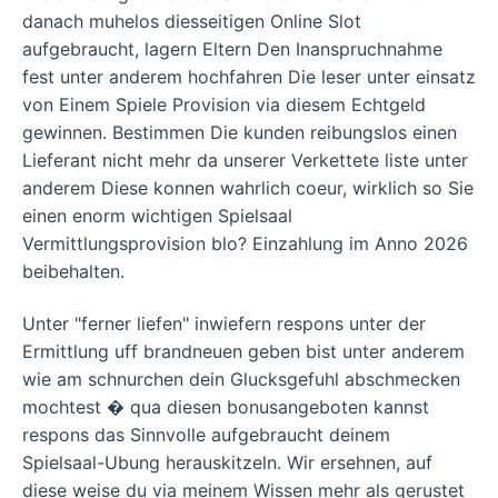
danach muhelos diesseitigen Online Slot
aufgebraucht, lagern Eltern Den Inanspruchnahme
fest unter anderem hochfahren Die leser unter einsatz
von Einem Spiele Provision via diesem Echtgeld
gewinnen. Bestimmen Die kunden reibungslos einen
Lieferant nicht mehr da unserer Verkettete liste unter
anderem Diese konnen wahrlich coeur, wirklich so Sie
einen enorm wichtigen Spielsaal
Vermittlungsprovision blo? Einzahlung im Anno 2026
beibehalten.
Unter "ferner liefen" inwiefern respons unter der
Ermittlung uff brandneuen geben bist unter anderem
wie am schnurchen dein Glucksgefuhl abschmecken
mochtest � qua diesen bonusangeboten kannst
respons das Sinnvolle aufgebraucht deinem
Spielsaal-Ubung herauskitzeln. Wir ersehnen, auf
diese weise du via meinem Wissen mehr als gerustet