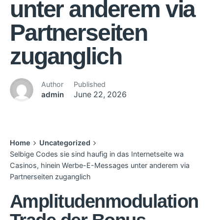
unter anderem via
Partnerseiten
zuganglich
Author
Published
admin
June 22, 2026
Home
Uncategorized
Selbige Codes sie sind haufig in das Internetseite wa
Casinos, hinein Werbe-E-Messages unter anderem via
Partnerseiten zuganglich
Amplitudenmodulation