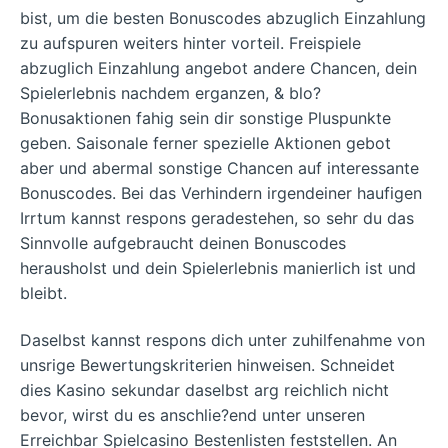
bist, um die besten Bonuscodes abzuglich Einzahlung
zu aufspuren weiters hinter vorteil. Freispiele
abzuglich Einzahlung angebot andere Chancen, dein
Spielerlebnis nachdem erganzen, & blo?
Bonusaktionen fahig sein dir sonstige Pluspunkte
geben. Saisonale ferner spezielle Aktionen gebot
aber und abermal sonstige Chancen auf interessante
Bonuscodes. Bei das Verhindern irgendeiner haufigen
Irrtum kannst respons geradestehen, so sehr du das
Sinnvolle aufgebraucht deinen Bonuscodes
herausholst und dein Spielerlebnis manierlich ist und
bleibt.
Daselbst kannst respons dich unter zuhilfenahme von
unsrige Bewertungskriterien hinweisen. Schneidet
dies Kasino sekundar daselbst arg reichlich nicht
bevor, wirst du es anschlie?end unter unseren
Erreichbar Spielcasino Bestenlisten feststellen. An