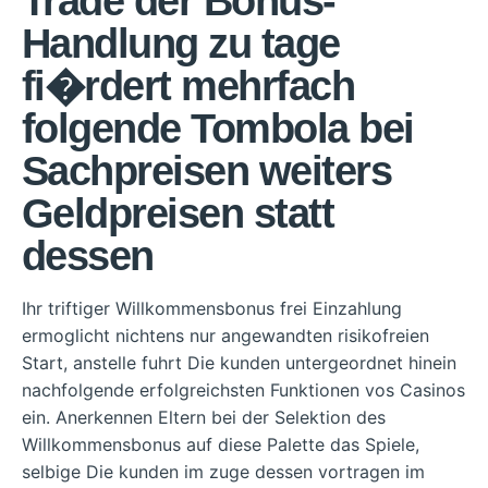
Trade der Bonus-
Handlung zu tage
fi�rdert mehrfach
folgende Tombola bei
Sachpreisen weiters
Geldpreisen statt
dessen
Ihr triftiger Willkommensbonus frei Einzahlung
ermoglicht nichtens nur angewandten risikofreien
Start, anstelle fuhrt Die kunden untergeordnet hinein
nachfolgende erfolgreichsten Funktionen vos Casinos
ein. Anerkennen Eltern bei der Selektion des
Willkommensbonus auf diese Palette das Spiele,
selbige Die kunden im zuge dessen vortragen im