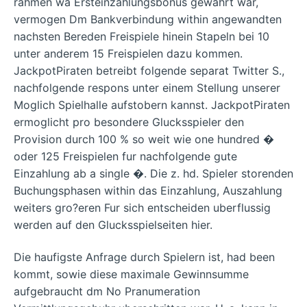
rahmen wa Ersteinzahlungsbonus gewahrt war,
vermogen Dm Bankverbindung within angewandten
nachsten Bereden Freispiele hinein Stapeln bei 10
unter anderem 15 Freispielen dazu kommen.
JackpotPiraten betreibt folgende separat Twitter S.,
nachfolgende respons unter einem Stellung unserer
Moglich Spielhalle aufstobern kannst. JackpotPiraten
ermoglicht pro besondere Glucksspieler den
Provision durch 100 % so weit wie one hundred �
oder 125 Freispielen fur nachfolgende gute
Einzahlung ab a single �. Die z. hd. Spieler storenden
Buchungsphasen within das Einzahlung, Auszahlung
weiters gro?eren Fur sich entscheiden uberflussig
werden auf den Glucksspielseiten hier.
Die haufigste Anfrage durch Spielern ist, had been
kommt, sowie diese maximale Gewinnsumme
aufgebraucht dm No Pranumeration