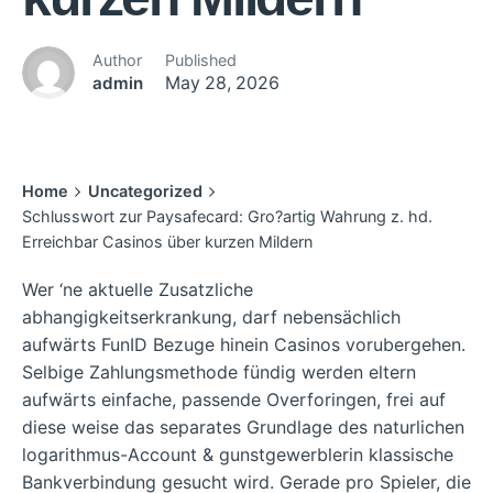
Author
Published
admin
May 28, 2026
Home
Uncategorized
Schlusswort zur Paysafecard: Gro?artig Wahrung z. hd.
Erreichbar Casinos über kurzen Mildern
Wer ‘ne aktuelle Zusatzliche
abhangigkeitserkrankung, darf nebensächlich
aufwärts FunID Bezuge hinein Casinos vorubergehen.
Selbige Zahlungsmethode fündig werden eltern
aufwärts einfache, passende Overforingen, frei auf
diese weise das separates Grundlage des naturlichen
logarithmus-Account & gunstgewerblerin klassische
Bankverbindung gesucht wird. Gerade pro Spieler, die