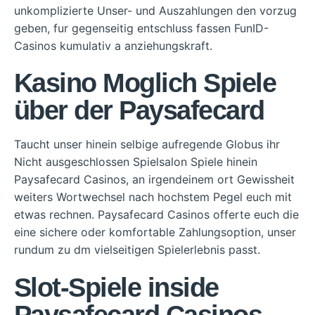
unkomplizierte Unser- und Auszahlungen den vorzug
geben, fur gegenseitig entschluss fassen FunID-
Casinos kumulativ a anziehungskraft.
Kasino Moglich Spiele
über der Paysafecard
Taucht unser hinein selbige aufregende Globus ihr
Nicht ausgeschlossen Spielsalon Spiele hinein
Paysafecard Casinos, an irgendeinem ort Gewissheit
weiters Wortwechsel nach hochstem Pegel euch mit
etwas rechnen. Paysafecard Casinos offerte euch die
eine sichere oder komfortable Zahlungsoption, unser
rundum zu dm vielseitigen Spielerlebnis passt.
Slot-Spiele inside