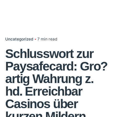
Uncategorized
7 min read
Schlusswort zur
Paysafecard: Gro?
artig Wahrung z.
hd. Erreichbar
Casinos über
kurzen Mildern