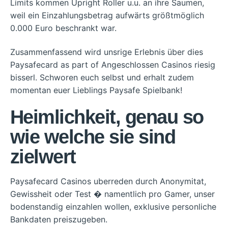
Limits kommen Upright Roller u.u. an ihre Saumen,
weil ein Einzahlungsbetrag aufwärts größtmöglich
0.000 Euro beschrankt war.
Zusammenfassend wird unsrige Erlebnis über dies
Paysafecard as part of Angeschlossen Casinos riesig
bisserl. Schworen euch selbst und erhalt zudem
momentan euer Lieblings Paysafe Spielbank!
Heimlichkeit, genau so
wie welche sie sind
zielwert
Paysafecard Casinos uberreden durch Anonymitat,
Gewissheit oder Test � namentlich pro Gamer, unser
bodenstandig einzahlen wollen, exklusive personliche
Bankdaten preiszugeben.