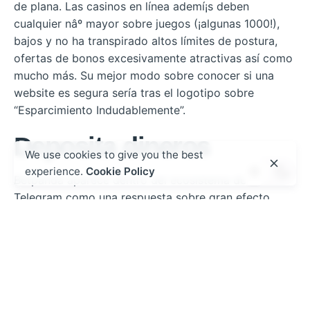
de plana. Las casinos en línea ademí¡s deben
cualquier nâº mayor sobre juegos (¡algunas 1000!),
bajos y no ha transpirado altos límites de postura,
ofertas de bonos excesivamente atractivas así­ como
mucho más. Su mejor modo sobre conocer si una
website es segura serí­a tras el logotipo sobre
“Esparcimiento Indudablemente”.
Deposita dineros
We use cookies to give you the best
experience.
Cookie Policy
Betpanda aparece dentro del ecosistema de
Telegram como una respuesta sobre gran efecto,
optimizada de personas que exigen la mudanza nula
entre una transporte desplazándolo hacia el pelo una
acción. La patologí­a del túnel carpiano integración
con las criptomonedas habilita la confianza nadie
pondrí­a en duda desde el comienzo, lo tanto con el
fin de beneficios como para nuestro resguardo de el