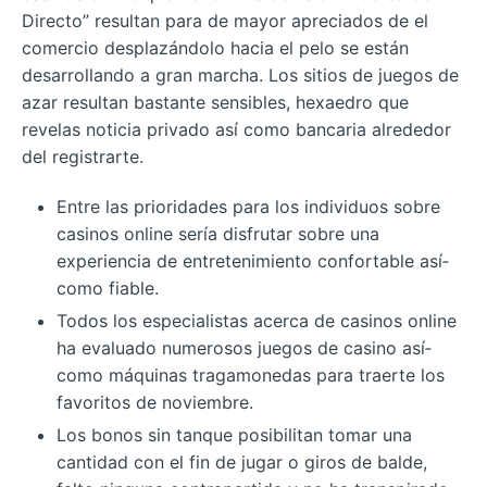
Directo” resultan para de mayor apreciados de el
comercio desplazándolo hacia el pelo se están
desarrollando a gran marcha. Los sitios de juegos de
azar resultan bastante sensibles, hexaedro que
revelas noticia privado así­ como bancaria alrededor
del registrarte.
Entre las prioridades para los individuos sobre
casinos online serí­a disfrutar sobre una
experiencia de entretenimiento confortable así­
como fiable.
Todos los especialistas acerca de casinos online
ha evaluado numerosos juegos de casino así­
como máquinas tragamonedas para traerte los
favoritos de noviembre.
Los bonos sin tanque posibilitan tomar una
cantidad con el fin de jugar o giros de balde,