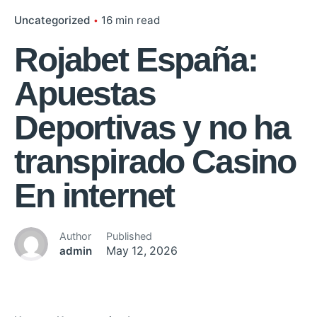
Uncategorized
16 min read
Rojabet España:
Apuestas
Deportivas y no ha
transpirado Casino
En internet
Author
Published
admin
May 12, 2026