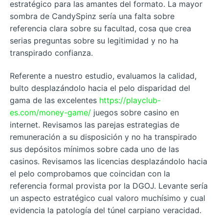
estratégico para las amantes del formato. La mayor
sombra de CandySpinz serí­a una falta sobre
referencia clara sobre su facultad, cosa que crea
serias preguntas sobre su legitimidad y no ha
transpirado confianza.
Referente a nuestro estudio, evaluamos la calidad,
bulto desplazándolo hacia el pelo disparidad del
gama de las excelentes
https://playclub-
es.com/money-game/
juegos sobre casino en
internet. Revisamos las parejas estrategias de
remuneración a su disposición y no ha transpirado
sus depósitos mínimos sobre cada uno de las
casinos. Revisamos las licencias desplazándolo hacia
el pelo comprobamos que coincidan con la
referencia formal provista por la DGOJ. Levante serí­a
un aspecto estratégico cual valoro muchísimo y cual
evidencia la patologí­a del túnel carpiano veracidad.