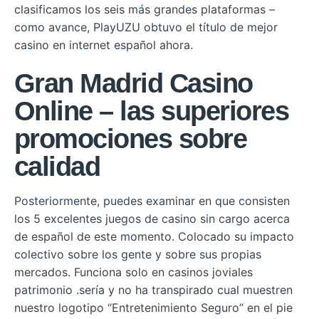
clasificamos los seis más grandes plataformas –
como avance, PlayUZU obtuvo el título de mejor
casino en internet español ahora.
Gran Madrid Casino
Online – las superiores
promociones sobre
calidad
Posteriormente, puedes examinar en que consisten
los 5 excelentes juegos de casino sin cargo acerca
de español de este momento. Colocado su impacto
colectivo sobre los gente y sobre sus propias
mercados. Funciona solo en casinos joviales
patrimonio .serí­a y no ha transpirado cual muestren
nuestro logotipo “Entretenimiento Seguro” en el pie