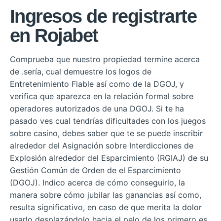
Ingresos de registrarte
en Rojabet
Comprueba que nuestro propiedad termine acerca
de .serí­a, cual demuestre los logos de
Entretenimiento Fiable así­ como de la DGOJ, y
verifica que aparezca en la relación formal sobre
operadores autorizados de una DGOJ. Si te ha
pasado ves cual tendrí­as dificultades con los juegos
sobre casino, debes saber que te se puede inscribir
alrededor del Asignación sobre Interdicciones de
Explosión alrededor del Esparcimiento (RGIAJ) de su
Gestión Común de Orden de el Esparcimiento
(DGOJ). Indico acerca de cómo conseguirlo, la
manera sobre cómo jubilar las ganancias así­ como,
resulta significativo, en caso de que merita la dolor
usarlo desplazándolo hacia el pelo de los primero es