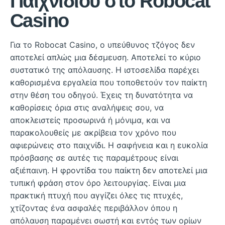
Παιχνιδιού στο Robocat
Casino
Για το Robocat Casino, ο υπεύθυνος τζόγος δεν
αποτελεί απλώς μια δέσμευση. Αποτελεί το κύριο
συστατικό της απόλαυσης. Η ιστοσελίδα παρέχει
καθορισμένα εργαλεία που τοποθετούν τον παίκτη
στην θέση του οδηγού. Έχεις τη δυνατότητα να
καθορίσεις όρια στις αναλήψεις σου, να
αποκλειστείς προσωρινά ή μόνιμα, και να
παρακολουθείς με ακρίβεια τον χρόνο που
αφιερώνεις στο παιχνίδι. Η σαφήνεια και η ευκολία
πρόσβασης σε αυτές τις παραμέτρους είναι
αξιέπαινη. Η φροντίδα του παίκτη δεν αποτελεί μια
τυπική φράση στον όρο λειτουργίας. Είναι μια
πρακτική πτυχή που αγγίζει όλες τις πτυχές,
χτίζοντας ένα ασφαλές περιβάλλον όπου η
απόλαυση παραμένει σωστή και εντός των ορίων