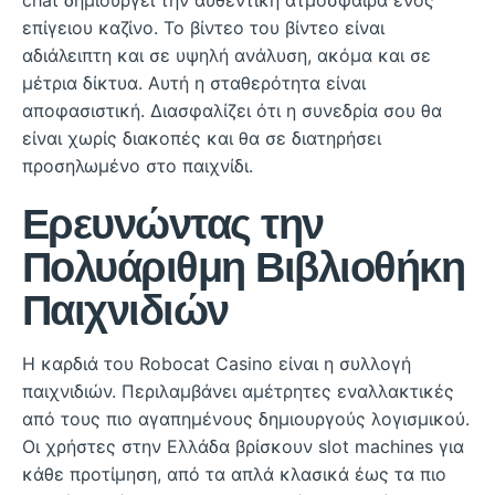
επίγειου καζίνο. Το βίντεο του βίντεο είναι
αδιάλειπτη και σε υψηλή ανάλυση, ακόμα και σε
μέτρια δίκτυα. Αυτή η σταθερότητα είναι
αποφασιστική. Διασφαλίζει ότι η συνεδρία σου θα
είναι χωρίς διακοπές και θα σε διατηρήσει
προσηλωμένο στο παιχνίδι.
Ερευνώντας την
Πολυάριθμη Βιβλιοθήκη
Παιχνιδιών
Η καρδιά του Robocat Casino είναι η συλλογή
παιχνιδιών. Περιλαμβάνει αμέτρητες εναλλακτικές
από τους πιο αγαπημένους δημιουργούς λογισμικού.
Οι χρήστες στην Ελλάδα βρίσκουν slot machines για
κάθε προτίμηση, από τα απλά κλασικά έως τα πιο