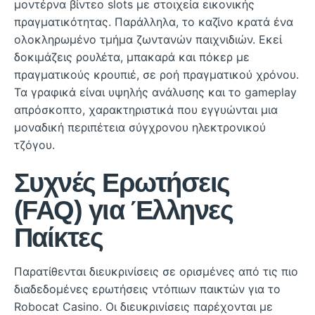
μοντέρνα βίντεο slots με στοιχεία εικονικής
πραγματικότητας. Παράλληλα, το καζίνο κρατά ένα
ολοκληρωμένο τμήμα ζωντανών παιχνιδιών. Εκεί
δοκιμάζεις ρουλέτα, μπακαρά και πόκερ με
πραγματικούς κρουπιέ, σε ροή πραγματικού χρόνου.
Τα γραφικά είναι υψηλής ανάλυσης και το gameplay
απρόσκοπτο, χαρακτηριστικά που εγγυώνται μια
μοναδική περιπέτεια σύγχρονου ηλεκτρονικού
τζόγου.
Συχνές Ερωτήσεις
(FAQ) για Έλληνες
Παίκτες
Παρατίθενται διευκρινίσεις σε ορισμένες από τις πιο
διαδεδομένες ερωτήσεις ντόπιων παικτών για το
Robocat Casino. Οι διευκρινίσεις παρέχονται με