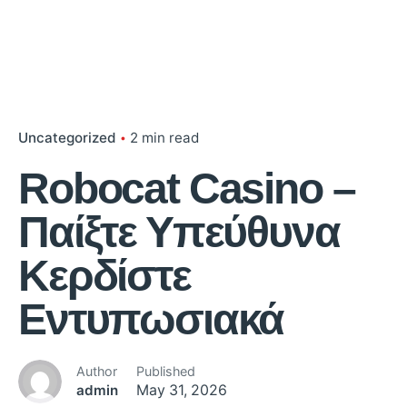
Uncategorized
2 min read
Robocat Casino –
Παίξτε Υπεύθυνα
Κερδίστε
Εντυπωσιακά
Author
Published
admin
May 31, 2026