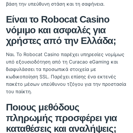
βάση την υπεύθυνη στάση και τη σαφήνεια.
Είναι το Robocat Casino
νόμιμο και ασφαλές για
χρήστες από την Ελλάδα;
Ναι. Το Robocat Casino παρέχει υπηρεσίες νομίμως
υπό εξουσιοδότηση από τη Curacao eGaming και
διαφυλάσσει τα προσωπικά στοιχεία με
κωδικοποίηση SSL. Παρέχει επίσης ένα εκτενές
πακέτο μέσων υπεύθυνου τζόγου για την προστασία
του παίκτη.
Ποιους μεθόδους
πληρωμής προσφέρει για
καταθέσεις και αναλήψεις;