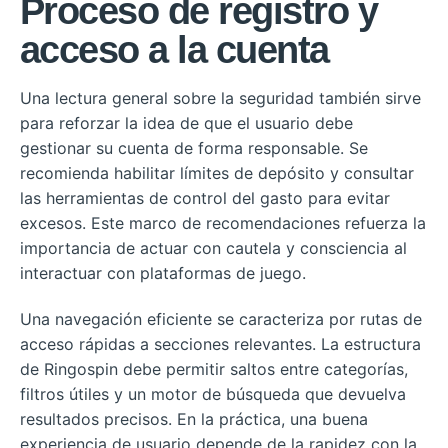
Proceso de registro y
acceso a la cuenta
Una lectura general sobre la seguridad también sirve
para reforzar la idea de que el usuario debe
gestionar su cuenta de forma responsable. Se
recomienda habilitar límites de depósito y consultar
las herramientas de control del gasto para evitar
excesos. Este marco de recomendaciones refuerza la
importancia de actuar con cautela y consciencia al
interactuar con plataformas de juego.
Una navegación eficiente se caracteriza por rutas de
acceso rápidas a secciones relevantes. La estructura
de Ringospin debe permitir saltos entre categorías,
filtros útiles y un motor de búsqueda que devuelva
resultados precisos. En la práctica, una buena
experiencia de usuario depende de la rapidez con la