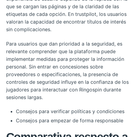
que se cargan las páginas y de la claridad de las
etiquetas de cada opción. En trustpilot, los usuarios
valoran la capacidad de encontrar títulos de interés
sin complicaciones.
Para usuarios que dan prioridad a la seguridad, es
relevante comprender que la plataforma puede
implementar medidas para proteger la información
personal. Sin entrar en concesiones sobre
proveedores o especificaciones, la presencia de
controles de seguridad influye en la confianza de los
jugadores para interactuar con Ringospin durante
sesiones largas.
Consejos para verificar políticas y condiciones
Consejos para empezar de forma responsable
Comparativa respecto a