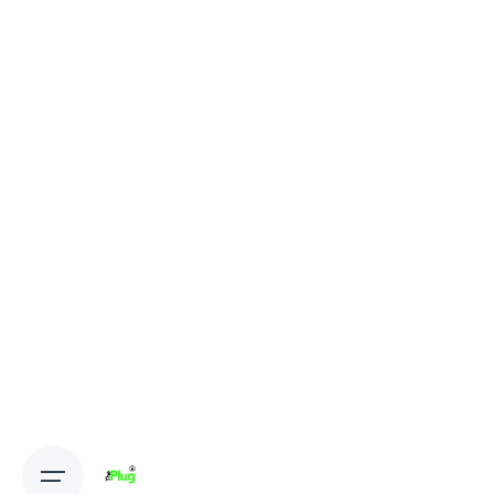
Skip
to
content