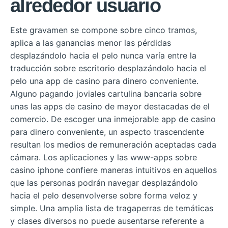
alrededor usuario
Este gravamen se compone sobre cinco tramos,
aplica a las ganancias menor las pérdidas
desplazándolo hacia el pelo nunca varía entre la
traducción sobre escritorio desplazándolo hacia el
pelo una app de casino para dinero conveniente.
Alguno pagando joviales cartulina bancaria sobre
unas las apps de casino de mayor destacadas de el
comercio. De escoger una inmejorable app de casino
para dinero conveniente, un aspecto trascendente
resultan los medios de remuneración aceptadas cada
cámara. Los aplicaciones y las www-apps sobre
casino iphone confiere maneras intuitivos en aquellos
que las personas podrán navegar desplazándolo
hacia el pelo desenvolverse sobre forma veloz y
simple. Una amplia lista de tragaperras de temáticas
y clases diversos no puede ausentarse referente a