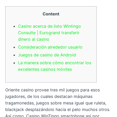
Content
Casino acerca de listo Wintingo
Consulte | Eurogrand transferir
dinero al casino
Consideración alrededor usuario
Juegos de casino de Android
La manera sobre cómo encontrar los
excelentes casinos móviles
Oriente casino provee tres mil juegos para esos
jugadores, de los cuales destacan máquinas
tragamonedas, juegos sobre mesa igual que ruleta,
blackjack desplazándolo hacia el pelo muchos otros.
Así­ como, Casino WinTingo smartphone así­ por