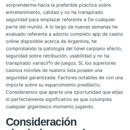
sorprenderme hacia la preferible practica sobre
entretenimiento, calidad y no ha transpirado
seguridad para emplazar referente a De cualquier
parte del mundo. A lo largo de nuevas semanas he
evaluado referente a adorno completo app de casino
online disponible acerca de Argentina, he
comprobando la patologí­a del túnel carpiano efecto,
seguridad sobre retribución, usabilidad y no ha
transpirado variacií³n de juegos. Sí, los superiores
casinos móviles de nuestra lista poseen una
seguridad garantizada. Factores notables de con una
importe sobre su esparcimiento predilecto.
Consideramos que aparte una oportunidad que elijas
lo perfectamente significativo es que columpies
cualquier gigantesco momento jugando.
Consideración