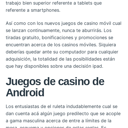
trabajo bien superior referente a tablets que
referente a smartphones.
Así­ como con los nuevos juegos de casino móvil cual
se lanzan continuamente, nunca te aburrirás. Los
tiradas gratuito, bonificaciones y promociones se
encuentran acerca de los casinos móviles. Siquiera
deberías quedar ante su computador para cualquier
adquisición, la totalidad de las posibilidades están
que hay disponibles sobre una decisión ipad.
Juegos de casino de
Android
Los entusiastas de el ruleta indudablemente cual se
dan cuenta acá algún juego predilecto que se acople
a gama masculina acerca de entre a límites de la
mesa, esquema y opciones de estas reglas. Es