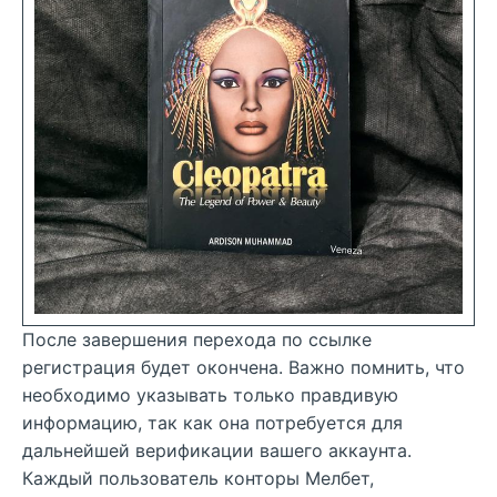
После завершения перехода по ссылке
регистрация будет окончена. Важно помнить, что
необходимо указывать только правдивую
информацию, так как она потребуется для
дальнейшей верификации вашего аккаунта.
Каждый пользователь конторы Мелбет,