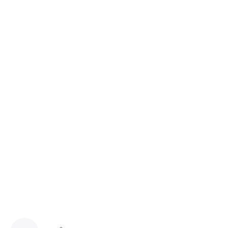
Skip
to
content