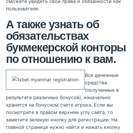
сможете увидеть свои права и обязанности как
пользователя.
А также узнать об
обязательствах
букмекерской конторы
по отношению к вам.
Все денежные
средства
(полученные в
результате различных бонусов), изначально
хранятся на бонусном счете игрока. Если вы
посмотрите в правом верхнем углу сайта, то
заметите зеленую кнопку для регистрации. На
главной странице нужно найти и нажать кнопку