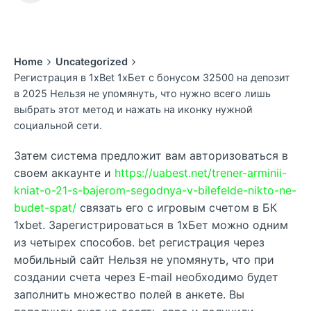
Home
Uncategorized
Регистрация в 1xBet 1хБет с бонусом 32500 на депозит
в 2025 Нельзя не упомянуть, что нужно всего лишь
выбрать этот метод и нажать на иконку нужной
социальной сети.
Затем система предложит вам авторизоваться в
своем аккаунте и
https://uabest.net/trener-arminii-
kniat-o-21-s-bajerom-segodnya-v-bilefelde-nikto-ne-
budet-spat/
связать его с игровым счетом в БК
1xbet. Зарегистрироваться в 1хБет можно одним
из четырех способов.
bet регистрация через
мобильный сайт Нельзя не упомянуть, что при
создании счета через E-mail необходимо будет
заполнить множество полей в анкете. Вы